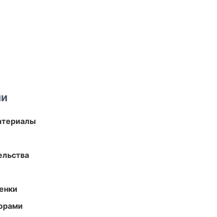
ми
атериалы
ельства
енки
торами