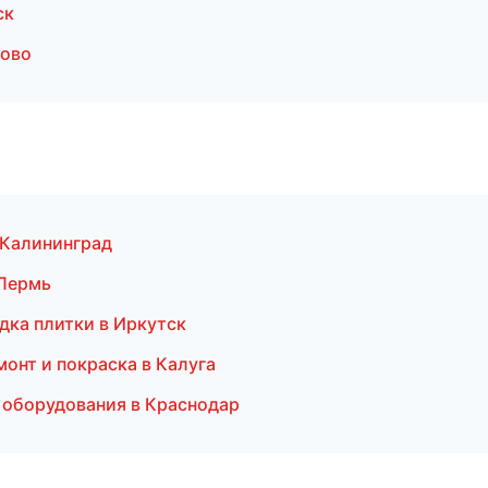
ск
рово
 Калининград
 Пермь
дка плитки в Иркутск
монт и покраска в Калуга
 оборудования в Краснодар