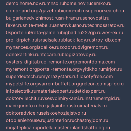
demo.home.nov.ru
mnso.ru
home.nov.ru
cemko.ru
comp-land.org
7gazet.ru
bicom-oil.ru
superiorsearch.ru
bulgarianedvizhimost.ru
sn-hram.ru
senovosti.ru
fexer.ru
snite-mebel.ru
anamvkusno.ru
technosaratov.ru
0sporte.ru
9rota-game.ru
bigbad.ru
227gp.ru
wes-ex.ru
pro-kirpichi.ru
israelsale.ru
black-lady.ru
stroy-db.com
mynances.org
ladalike.ru
zozor.ru
dvigremont.ru
odnokartinki.ru
htccare.ru
blogizotovoy.ru
oysters-digital.ru
o-remonte.org
remontdoma.com
myremont.org
portal-remonta.org
vyitikho.ru
mirjon.ru
superdeutsch.ru
mycrazystars.ru
filosofyfree.com
mypetslife.org
warren-buffett.org
greleon.com
sp-or.ru
infoelectrik.ru
materialexpert.ru
detkiexpert.ru
doktorvilechit.ru
vsesvoimirykami.ru
instrumentgid.ru
manikjurinfo.ru
hozjajkainfo.ru
stroimaterials.ru
doktoradvice.ru
selskoehozjajstvo.ru
otopleniehouse.ru
justinterior.ru
chastnyjdom.ru
mojateplica.ru
podelkimaster.ru
landshaftblog.ru