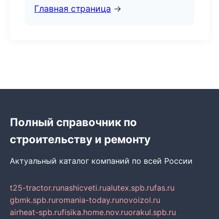
Главная страница
→
Полный справочник по
строительству и ремонту
Актуальный каталог компаний по всей России
t25-tractor.ru
nashicveti.ru
alutex.spb.ru
fas.ru
gbmk.spb.ru
romania-today.ru
novoizol.ru
airheat-spb.ru
fisika.home.nov.ru
orakul.spb.ru