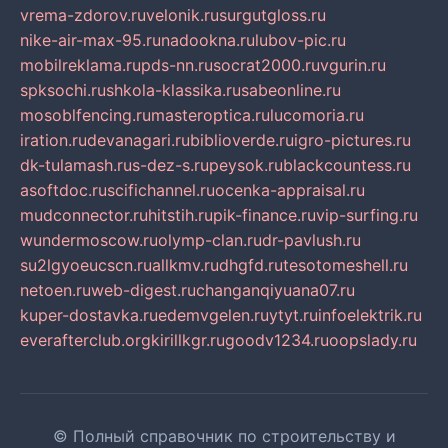
vrema-zdorov.ru
velonik.ru
surgutgloss.ru
nike-air-max-95.ru
nadookna.ru
lubov-pic.ru
mobilreklama.ru
pds-nn.ru
socrat2000.ru
vgurin.ru
spksochi.ru
shkola-klassika.ru
sabeonline.ru
mosoblfencing.ru
masteroptica.ru
lucomoria.ru
iration.ru
devanagari.ru
biblioverde.ru
igro-pictures.ru
dk-tulamash.ru
s-dez-s.ru
peysok.ru
blackcountess.ru
asoftdoc.ru
scifichannel.ru
ocenka-appraisal.ru
mudconnector.ru
hitstih.ru
pik-finance.ru
vip-surfing.ru
wundermoscow.ru
olymp-clan.ru
dr-pavlush.ru
su2lgyoeucscn.ru
allkmv.ru
dhgfd.ru
tesotomeshell.ru
netoen.ru
web-digest.ru
changanqiyuana07.ru
kuper-dostavka.ru
edemvgelen.ru
ytyt.ru
infoelektrik.ru
everafterclub.org
kirillkgr.ru
goodv1234.ru
oopslady.ru
© Полный справочник по строительству и