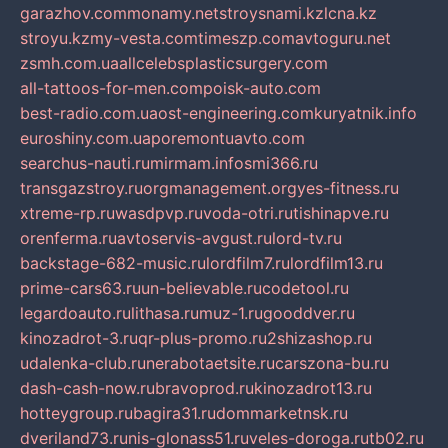
garazhov.com
monamy.net
stroysnami.kz
lcna.kz
stroyu.kz
my-vesta.com
timeszp.com
avtoguru.net
zsmh.com.ua
allcelebsplasticsurgery.com
all-tattoos-for-men.com
poisk-auto.com
best-radio.com.ua
ost-engineering.com
kuryatnik.info
euroshiny.com.ua
poremontuavto.com
searchus-nauti.ru
mirmam.info
smi366.ru
transgazstroy.ru
orgmanagement.org
yes-fitness.ru
xtreme-rp.ru
wasdpvp.ru
voda-otri.ru
tishinapve.ru
orenferma.ru
avtoservis-avgust.ru
lord-tv.ru
backstage-682-music.ru
lordfilm7.ru
lordfilm13.ru
prime-cars63.ru
un-believable.ru
codetool.ru
legardoauto.ru
lithasa.ru
muz-1.ru
gooddver.ru
kinozadrot-3.ru
qr-plus-promo.ru
2shizashop.ru
udalenka-club.ru
nerabotaetsite.ru
carszona-bu.ru
dash-cash-now.ru
bravoprod.ru
kinozadrot13.ru
hotteygroup.ru
bagira31.ru
dommarketnsk.ru
dveriland73.ru
nis-glonass51.ru
veles-doroga.ru
tb02.ru