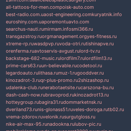
all-tattoos-for-men.com
poisk-auto.com
best-radio.com.ua
ost-engineering.com
kuryatnik.info
euroshiny.com.ua
poremontuavto.com
searchus-nauti.ru
mirmam.info
smi366.ru
transgazstroy.ru
orgmanagement.org
yes-fitness.ru
xtreme-rp.ru
wasdpvp.ru
voda-otri.ru
tishinapve.ru
orenferma.ru
avtoservis-avgust.ru
lord-tv.ru
backstage-682-music.ru
lordfilm7.ru
lordfilm13.ru
prime-cars63.ru
un-believable.ru
codetool.ru
legardoauto.ru
lithasa.ru
muz-1.ru
gooddver.ru
kinozadrot-3.ru
qr-plus-promo.ru
2shizashop.ru
udalenka-club.ru
nerabotaetsite.ru
carszona-bu.ru
dash-cash-now.ru
bravoprod.ru
kinozadrot13.ru
hotteygroup.ru
bagira31.ru
dommarketnsk.ru
dveriland73.ru
nis-glonass51.ru
veles-doroga.ru
tb02.ru
vrema-zdorov.ru
velonik.ru
surgutgloss.ru
nike-air-max-95.ru
nadookna.ru
lubov-pic.ru