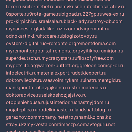
fexer.ru
snite-mebel.ru
anamvkusno.ru
technosaratov.ru
0sporte.ru
9rota-game.ru
bigbad.ru
227gp.ru
wes-ex.ru
pro-kirpichi.ru
israelsale.ru
black-lady.ru
stroy-db.com
mynances.org
ladalike.ru
zozor.ru
dvigremont.ru
odnokartinki.ru
htccare.ru
blogizotovoy.ru
oysters-digital.ru
o-remonte.org
remontdoma.com
myremont.org
portal-remonta.org
vyitikho.ru
mirjon.ru
superdeutsch.ru
mycrazystars.ru
filosofyfree.com
mypetslife.org
warren-buffett.org
greleon.com
sp-or.ru
infoelectrik.ru
materialexpert.ru
detkiexpert.ru
doktorvilechit.ru
vsesvoimirykami.ru
instrumentgid.ru
manikjurinfo.ru
hozjajkainfo.ru
stroimaterials.ru
doktoradvice.ru
selskoehozjajstvo.ru
otopleniehouse.ru
justinterior.ru
chastnyjdom.ru
mojateplica.ru
podelkimaster.ru
landshaftblog.ru
garazhov.com
monamy.net
stroysnami.kz
lcna.kz
stroyu.kz
my-vesta.com
timeszp.com
avtoguru.net
zsmh.com.ua
allcelebsplasticsurgery.com