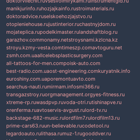
doktorvilechit.ru
vsesvoimirykami.ru
instrumentgid.ru
manikjurinfo.ru
hozjajkainfo.ru
stroimaterials.ru
doktoradvice.ru
selskoehozjajstvo.ru
otopleniehouse.ru
justinterior.ru
chastnyjdom.ru
mojateplica.ru
podelkimaster.ru
landshaftblog.ru
garazhov.com
monamy.net
stroysnami.kz
lcna.kz
stroyu.kz
my-vesta.com
timeszp.com
avtoguru.net
zsmh.com.ua
allcelebsplasticsurgery.com
all-tattoos-for-men.com
poisk-auto.com
best-radio.com.ua
ost-engineering.com
kuryatnik.info
euroshiny.com.ua
poremontuavto.com
searchus-nauti.ru
mirmam.info
smi366.ru
transgazstroy.ru
orgmanagement.org
yes-fitness.ru
xtreme-rp.ru
wasdpvp.ru
voda-otri.ru
tishinapve.ru
orenferma.ru
avtoservis-avgust.ru
lord-tv.ru
backstage-682-music.ru
lordfilm7.ru
lordfilm13.ru
prime-cars63.ru
un-believable.ru
codetool.ru
legardoauto.ru
lithasa.ru
muz-1.ru
gooddver.ru