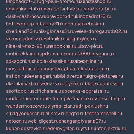
kinozadrot-3.ru
qr-plus-promo.ru
2shizashop.ru
udalenka-club.ru
nerabotaetsite.ru
carszona-bu.ru
dash-cash-now.ru
bravoprod.ru
kinozadrot13.ru
hotteygroup.ru
bagira31.ru
dommarketnsk.ru
dveriland73.ru
nis-glonass51.ru
veles-doroga.ru
tb02.ru
vrema-zdorov.ru
velonik.ru
surgutgloss.ru
nike-air-max-95.ru
nadookna.ru
lubov-pic.ru
mobilreklama.ru
pds-nn.ru
socrat2000.ru
vgurin.ru
spksochi.ru
shkola-klassika.ru
sabeonline.ru
mosoblfencing.ru
masteroptica.ru
lucomoria.ru
iration.ru
devanagari.ru
biblioverde.ru
igro-pictures.ru
dk-tulamash.ru
s-dez-s.ru
peysok.ru
blackcountess.ru
asoftdoc.ru
scifichannel.ru
ocenka-appraisal.ru
mudconnector.ru
hitstih.ru
pik-finance.ru
vip-surfing.ru
wundermoscow.ru
olymp-clan.ru
dr-pavlush.ru
su2lgyoeucscn.ru
allkmv.ru
dhgfd.ru
tesotomeshell.ru
netoen.ru
web-digest.ru
changanqiyuana07.ru
kuper-dostavka.ru
edemvgelen.ru
ytyt.ru
infoelektrik.ru