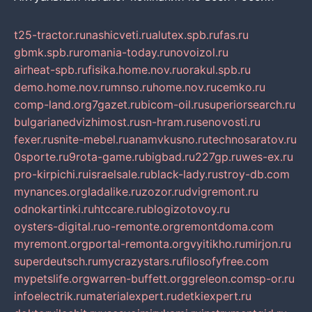
t25-tractor.ru
nashicveti.ru
alutex.spb.ru
fas.ru
gbmk.spb.ru
romania-today.ru
novoizol.ru
airheat-spb.ru
fisika.home.nov.ru
orakul.spb.ru
demo.home.nov.ru
mnso.ru
home.nov.ru
cemko.ru
comp-land.org
7gazet.ru
bicom-oil.ru
superiorsearch.ru
bulgarianedvizhimost.ru
sn-hram.ru
senovosti.ru
fexer.ru
snite-mebel.ru
anamvkusno.ru
technosaratov.ru
0sporte.ru
9rota-game.ru
bigbad.ru
227gp.ru
wes-ex.ru
pro-kirpichi.ru
israelsale.ru
black-lady.ru
stroy-db.com
mynances.org
ladalike.ru
zozor.ru
dvigremont.ru
odnokartinki.ru
htccare.ru
blogizotovoy.ru
oysters-digital.ru
o-remonte.org
remontdoma.com
myremont.org
portal-remonta.org
vyitikho.ru
mirjon.ru
superdeutsch.ru
mycrazystars.ru
filosofyfree.com
mypetslife.org
warren-buffett.org
greleon.com
sp-or.ru
infoelectrik.ru
materialexpert.ru
detkiexpert.ru