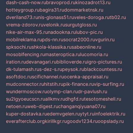
dash-cash-now.ru
bravoprod.ru
kinozadrot13.ru
hotteygroup.ru
bagira31.ru
dommarketnsk.ru
dveriland73.ru
nis-glonass51.ru
veles-doroga.ru
tb02.ru
vrema-zdorov.ru
velonik.ru
surgutgloss.ru
nike-air-max-95.ru
nadookna.ru
lubov-pic.ru
mobilreklama.ru
pds-nn.ru
socrat2000.ru
vgurin.ru
spksochi.ru
shkola-klassika.ru
sabeonline.ru
mosoblfencing.ru
masteroptica.ru
lucomoria.ru
iration.ru
devanagari.ru
biblioverde.ru
igro-pictures.ru
dk-tulamash.ru
s-dez-s.ru
peysok.ru
blackcountess.ru
asoftdoc.ru
scifichannel.ru
ocenka-appraisal.ru
mudconnector.ru
hitstih.ru
pik-finance.ru
vip-surfing.ru
wundermoscow.ru
olymp-clan.ru
dr-pavlush.ru
su2lgyoeucscn.ru
allkmv.ru
dhgfd.ru
tesotomeshell.ru
netoen.ru
web-digest.ru
changanqiyuana07.ru
kuper-dostavka.ru
edemvgelen.ru
ytyt.ru
infoelektrik.ru
everafterclub.org
kirillkgr.ru
goodv1234.ru
oopslady.ru