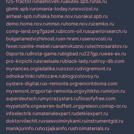
t25-tractor.ru
nashicveti.ru
alutex.spb.ru
fas.ru
gbmk.spb.ru
romania-today.ru
novoizol.ru
airheat-spb.ru
fisika.home.nov.ru
orakul.spb.ru
demo.home.nov.ru
mnso.ru
home.nov.ru
cemko.ru
comp-land.org
7gazet.ru
bicom-oil.ru
superiorsearch.ru
bulgarianedvizhimost.ru
sn-hram.ru
senovosti.ru
fexer.ru
snite-mebel.ru
anamvkusno.ru
technosaratov.ru
0sporte.ru
9rota-game.ru
bigbad.ru
227gp.ru
wes-ex.ru
pro-kirpichi.ru
israelsale.ru
black-lady.ru
stroy-db.com
mynances.org
ladalike.ru
zozor.ru
dvigremont.ru
odnokartinki.ru
htccare.ru
blogizotovoy.ru
oysters-digital.ru
o-remonte.org
remontdoma.com
myremont.org
portal-remonta.org
vyitikho.ru
mirjon.ru
superdeutsch.ru
mycrazystars.ru
filosofyfree.com
mypetslife.org
warren-buffett.org
greleon.com
sp-or.ru
infoelectrik.ru
materialexpert.ru
detkiexpert.ru
doktorvilechit.ru
vsesvoimirykami.ru
instrumentgid.ru
manikjurinfo.ru
hozjajkainfo.ru
stroimaterials.ru