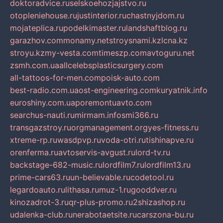
doktoradvice.ru
selskoehozjajstvo.ru
otopleniehouse.ru
justinterior.ru
chastnyjdom.ru
mojateplica.ru
podelkimaster.ru
landshaftblog.ru
garazhov.com
monamy.net
stroysnami.kz
lcna.kz
stroyu.kz
my-vesta.com
timeszp.com
avtoguru.net
zsmh.com.ua
allcelebsplasticsurgery.com
all-tattoos-for-men.com
poisk-auto.com
best-radio.com.ua
ost-engineering.com
kuryatnik.info
euroshiny.com.ua
poremontuavto.com
searchus-nauti.ru
mirmam.info
smi366.ru
transgazstroy.ru
orgmanagement.org
yes-fitness.ru
xtreme-rp.ru
wasdpvp.ru
voda-otri.ru
tishinapve.ru
orenferma.ru
avtoservis-avgust.ru
lord-tv.ru
backstage-682-music.ru
lordfilm7.ru
lordfilm13.ru
prime-cars63.ru
un-believable.ru
codetool.ru
legardoauto.ru
lithasa.ru
muz-1.ru
gooddver.ru
kinozadrot-3.ru
qr-plus-promo.ru
2shizashop.ru
udalenka-club.ru
nerabotaetsite.ru
carszona-bu.ru