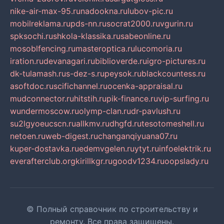
nike-air-max-95.ru
nadookna.ru
lubov-pic.ru
mobilreklama.ru
pds-nn.ru
socrat2000.ru
vgurin.ru
spksochi.ru
shkola-klassika.ru
sabeonline.ru
mosoblfencing.ru
masteroptica.ru
lucomoria.ru
iration.ru
devanagari.ru
biblioverde.ru
igro-pictures.ru
dk-tulamash.ru
s-dez-s.ru
peysok.ru
blackcountess.ru
asoftdoc.ru
scifichannel.ru
ocenka-appraisal.ru
mudconnector.ru
hitstih.ru
pik-finance.ru
vip-surfing.ru
wundermoscow.ru
olymp-clan.ru
dr-pavlush.ru
su2lgyoeucscn.ru
allkmv.ru
dhgfd.ru
tesotomeshell.ru
netoen.ru
web-digest.ru
changanqiyuana07.ru
kuper-dostavka.ru
edemvgelen.ru
ytyt.ru
infoelektrik.ru
everafterclub.org
kirillkgr.ru
goodv1234.ru
oopslady.ru
© Полный справочник по строительству и
ремонту. Все права защищены.