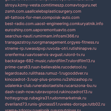
stroyu.kz
my-vesta.com
timeszp.com
avtoguru.net
zsmh.com.ua
allcelebsplasticsurgery.com
all-tattoos-for-men.com
poisk-auto.com
best-radio.com.ua
ost-engineering.com
kuryatnik.info
euroshiny.com.ua
poremontuavto.com
searchus-nauti.ru
mirmam.info
smi366.ru
transgazstroy.ru
orgmanagement.org
yes-fitness.ru
xtreme-rp.ru
wasdpvp.ru
voda-otri.ru
tishinapve.ru
orenferma.ru
avtoservis-avgust.ru
lord-tv.ru
backstage-682-music.ru
lordfilm7.ru
lordfilm13.ru
prime-cars63.ru
un-believable.ru
codetool.ru
legardoauto.ru
lithasa.ru
muz-1.ru
gooddver.ru
kinozadrot-3.ru
qr-plus-promo.ru
2shizashop.ru
udalenka-club.ru
nerabotaetsite.ru
carszona-bu.ru
dash-cash-now.ru
bravoprod.ru
kinozadrot13.ru
hotteygroup.ru
bagira31.ru
dommarketnsk.ru
dveriland73.ru
nis-glonass51.ru
veles-doroga.ru
tb02.ru
vrema-zdorov.ru
velonik.ru
surgutgloss.ru