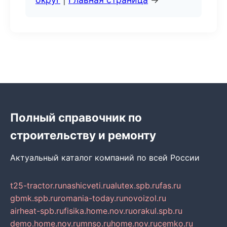
Полный справочник по
строительству и ремонту
Актуальный каталог компаний по всей России
t25-tractor.ru
nashicveti.ru
alutex.spb.ru
fas.ru
gbmk.spb.ru
romania-today.ru
novoizol.ru
airheat-spb.ru
fisika.home.nov.ru
orakul.spb.ru
demo.home.nov.ru
mnso.ru
home.nov.ru
cemko.ru