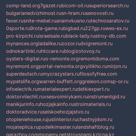
comp-land.org
7gazet.ru
bicom-oil.ru
superiorsearch.ru
bulgarianedvizhimost.ru
sn-hram.ru
senovosti.ru
fexer.ru
snite-mebel.ru
anamvkusno.ru
technosaratov.ru
0sporte.ru
9rota-game.ru
bigbad.ru
227gp.ru
wes-ex.ru
pro-kirpichi.ru
israelsale.ru
black-lady.ru
stroy-db.com
mynances.org
ladalike.ru
zozor.ru
dvigremont.ru
odnokartinki.ru
htccare.ru
blogizotovoy.ru
oysters-digital.ru
o-remonte.org
remontdoma.com
myremont.org
portal-remonta.org
vyitikho.ru
mirjon.ru
superdeutsch.ru
mycrazystars.ru
filosofyfree.com
mypetslife.org
warren-buffett.org
greleon.com
sp-or.ru
infoelectrik.ru
materialexpert.ru
detkiexpert.ru
doktorvilechit.ru
vsesvoimirykami.ru
instrumentgid.ru
manikjurinfo.ru
hozjajkainfo.ru
stroimaterials.ru
doktoradvice.ru
selskoehozjajstvo.ru
otopleniehouse.ru
justinterior.ru
chastnyjdom.ru
mojateplica.ru
podelkimaster.ru
landshaftblog.ru
garazhov.com
monamy.net
stroysnami.kz
lcna.kz