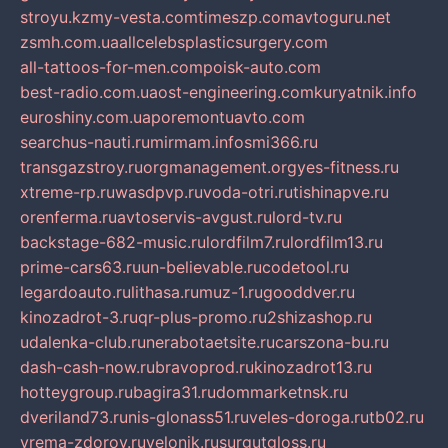
stroyu.kz
my-vesta.com
timeszp.com
avtoguru.net
zsmh.com.ua
allcelebsplasticsurgery.com
all-tattoos-for-men.com
poisk-auto.com
best-radio.com.ua
ost-engineering.com
kuryatnik.info
euroshiny.com.ua
poremontuavto.com
searchus-nauti.ru
mirmam.info
smi366.ru
transgazstroy.ru
orgmanagement.org
yes-fitness.ru
xtreme-rp.ru
wasdpvp.ru
voda-otri.ru
tishinapve.ru
orenferma.ru
avtoservis-avgust.ru
lord-tv.ru
backstage-682-music.ru
lordfilm7.ru
lordfilm13.ru
prime-cars63.ru
un-believable.ru
codetool.ru
legardoauto.ru
lithasa.ru
muz-1.ru
gooddver.ru
kinozadrot-3.ru
qr-plus-promo.ru
2shizashop.ru
udalenka-club.ru
nerabotaetsite.ru
carszona-bu.ru
dash-cash-now.ru
bravoprod.ru
kinozadrot13.ru
hotteygroup.ru
bagira31.ru
dommarketnsk.ru
dveriland73.ru
nis-glonass51.ru
veles-doroga.ru
tb02.ru
vrema-zdorov.ru
velonik.ru
surgutgloss.ru