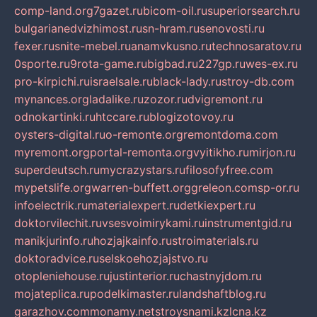
comp-land.org
7gazet.ru
bicom-oil.ru
superiorsearch.ru
bulgarianedvizhimost.ru
sn-hram.ru
senovosti.ru
fexer.ru
snite-mebel.ru
anamvkusno.ru
technosaratov.ru
0sporte.ru
9rota-game.ru
bigbad.ru
227gp.ru
wes-ex.ru
pro-kirpichi.ru
israelsale.ru
black-lady.ru
stroy-db.com
mynances.org
ladalike.ru
zozor.ru
dvigremont.ru
odnokartinki.ru
htccare.ru
blogizotovoy.ru
oysters-digital.ru
o-remonte.org
remontdoma.com
myremont.org
portal-remonta.org
vyitikho.ru
mirjon.ru
superdeutsch.ru
mycrazystars.ru
filosofyfree.com
mypetslife.org
warren-buffett.org
greleon.com
sp-or.ru
infoelectrik.ru
materialexpert.ru
detkiexpert.ru
doktorvilechit.ru
vsesvoimirykami.ru
instrumentgid.ru
manikjurinfo.ru
hozjajkainfo.ru
stroimaterials.ru
doktoradvice.ru
selskoehozjajstvo.ru
otopleniehouse.ru
justinterior.ru
chastnyjdom.ru
mojateplica.ru
podelkimaster.ru
landshaftblog.ru
garazhov.com
monamy.net
stroysnami.kz
lcna.kz