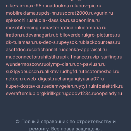
nike-air-max-95.ru
nadookna.ru
lubov-pic.ru
mobilreklama.ru
pds-nn.ru
socrat2000.ru
vgurin.ru
spksochi.ru
shkola-klassika.ru
sabeonline.ru
mosoblfencing.ru
masteroptica.ru
lucomoria.ru
iration.ru
devanagari.ru
biblioverde.ru
igro-pictures.ru
dk-tulamash.ru
s-dez-s.ru
peysok.ru
blackcountess.ru
asoftdoc.ru
scifichannel.ru
ocenka-appraisal.ru
mudconnector.ru
hitstih.ru
pik-finance.ru
vip-surfing.ru
wundermoscow.ru
olymp-clan.ru
dr-pavlush.ru
su2lgyoeucscn.ru
allkmv.ru
dhgfd.ru
tesotomeshell.ru
netoen.ru
web-digest.ru
changanqiyuana07.ru
kuper-dostavka.ru
edemvgelen.ru
ytyt.ru
infoelektrik.ru
everafterclub.org
kirillkgr.ru
goodv1234.ru
oopslady.ru
© Полный справочник по строительству и
ремонту. Все права защищены.