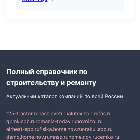
Полный справочник по
строительству и ремонту
Актуальный каталог компаний по всей России
t25-tractor.ru
nashicveti.ru
alutex.spb.ru
fas.ru
gbmk.spb.ru
romania-today.ru
novoizol.ru
airheat-spb.ru
fisika.home.nov.ru
orakul.spb.ru
demo.home.nov.ru
mnso.ru
home.nov.ru
cemko.ru