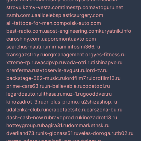
stroyu.kz
my-vesta.com
timeszp.com
avtoguru.net
zsmh.com.ua
allcelebsplasticsurgery.com
all-tattoos-for-men.com
poisk-auto.com
best-radio.com.ua
ost-engineering.com
kuryatnik.info
euroshiny.com.ua
poremontuavto.com
searchus-nauti.ru
mirmam.info
smi366.ru
transgazstroy.ru
orgmanagement.org
yes-fitness.ru
xtreme-rp.ru
wasdpvp.ru
voda-otri.ru
tishinapve.ru
orenferma.ru
avtoservis-avgust.ru
lord-tv.ru
backstage-682-music.ru
lordfilm7.ru
lordfilm13.ru
prime-cars63.ru
un-believable.ru
codetool.ru
legardoauto.ru
lithasa.ru
muz-1.ru
gooddver.ru
kinozadrot-3.ru
qr-plus-promo.ru
2shizashop.ru
udalenka-club.ru
nerabotaetsite.ru
carszona-bu.ru
dash-cash-now.ru
bravoprod.ru
kinozadrot13.ru
hotteygroup.ru
bagira31.ru
dommarketnsk.ru
dveriland73.ru
nis-glonass51.ru
veles-doroga.ru
tb02.ru