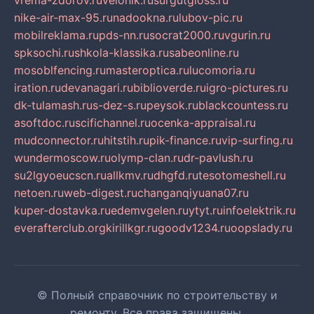
vrema-zdorov.ru
velonik.ru
surgutgloss.ru
nike-air-max-95.ru
nadookna.ru
lubov-pic.ru
mobilreklama.ru
pds-nn.ru
socrat2000.ru
vgurin.ru
spksochi.ru
shkola-klassika.ru
sabeonline.ru
mosoblfencing.ru
masteroptica.ru
lucomoria.ru
iration.ru
devanagari.ru
biblioverde.ru
igro-pictures.ru
dk-tulamash.ru
s-dez-s.ru
peysok.ru
blackcountess.ru
asoftdoc.ru
scifichannel.ru
ocenka-appraisal.ru
mudconnector.ru
hitstih.ru
pik-finance.ru
vip-surfing.ru
wundermoscow.ru
olymp-clan.ru
dr-pavlush.ru
su2lgyoeucscn.ru
allkmv.ru
dhgfd.ru
tesotomeshell.ru
netoen.ru
web-digest.ru
changanqiyuana07.ru
kuper-dostavka.ru
edemvgelen.ru
ytyt.ru
infoelektrik.ru
everafterclub.org
kirillkgr.ru
goodv1234.ru
oopslady.ru
© Полный справочник по строительству и
ремонту. Все права защищены.