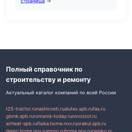
страница
→
Полный справочник по
строительству и ремонту
Актуальный каталог компаний по всей России
t25-tractor.ru
nashicveti.ru
alutex.spb.ru
fas.ru
gbmk.spb.ru
romania-today.ru
novoizol.ru
airheat-spb.ru
fisika.home.nov.ru
orakul.spb.ru
demo.home.nov.ru
mnso.ru
home.nov.ru
cemko.ru