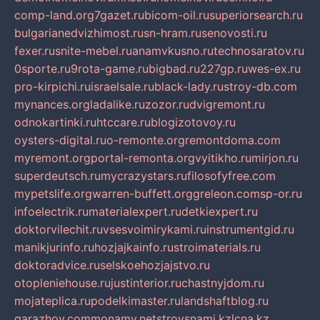
comp-land.org
7gazet.ru
bicom-oil.ru
superiorsearch.ru
bulgarianedvizhimost.ru
sn-hram.ru
senovosti.ru
fexer.ru
snite-mebel.ru
anamvkusno.ru
technosaratov.ru
0sporte.ru
9rota-game.ru
bigbad.ru
227gp.ru
wes-ex.ru
pro-kirpichi.ru
israelsale.ru
black-lady.ru
stroy-db.com
mynances.org
ladalike.ru
zozor.ru
dvigremont.ru
odnokartinki.ru
htccare.ru
blogizotovoy.ru
oysters-digital.ru
o-remonte.org
remontdoma.com
myremont.org
portal-remonta.org
vyitikho.ru
mirjon.ru
superdeutsch.ru
mycrazystars.ru
filosofyfree.com
mypetslife.org
warren-buffett.org
greleon.com
sp-or.ru
infoelectrik.ru
materialexpert.ru
detkiexpert.ru
doktorvilechit.ru
vsesvoimirykami.ru
instrumentgid.ru
manikjurinfo.ru
hozjajkainfo.ru
stroimaterials.ru
doktoradvice.ru
selskoehozjajstvo.ru
otopleniehouse.ru
justinterior.ru
chastnyjdom.ru
mojateplica.ru
podelkimaster.ru
landshaftblog.ru
garazhov.com
monamy.net
stroysnami.kz
lcna.kz