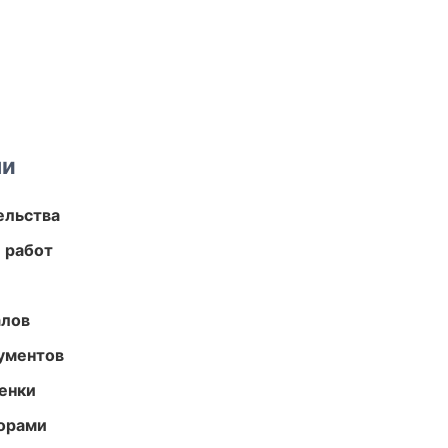
ми
ельства
 работ
алов
ументов
енки
торами