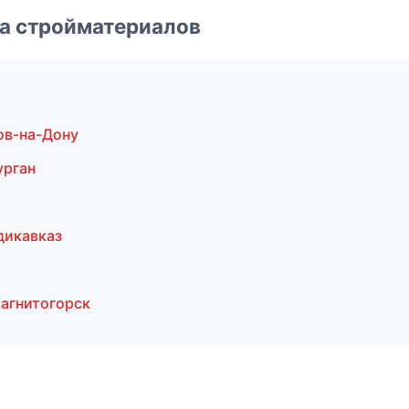
а стройматериалов
ов-на-Дону
урган
дикавказ
агнитогорск