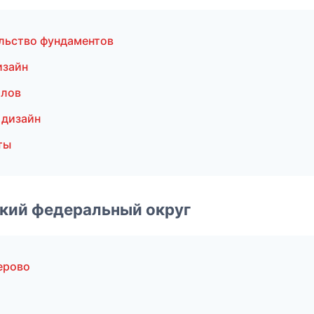
льство фундаментов
изайн
олов
 дизайн
ты
ский федеральный округ
ерово