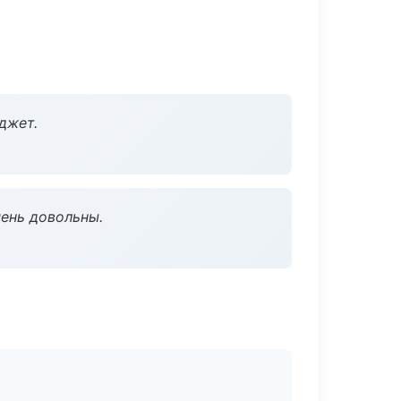
джет.
чень довольны.