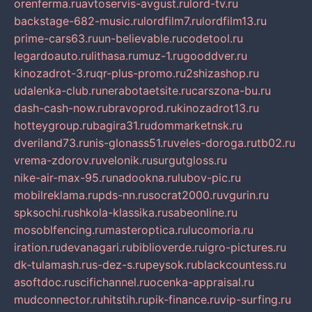
orenferma.ru
avtoservis-avgust.ru
lord-tv.ru
backstage-682-music.ru
lordfilm7.ru
lordfilm13.ru
prime-cars63.ru
un-believable.ru
codetool.ru
legardoauto.ru
lithasa.ru
muz-1.ru
gooddver.ru
kinozadrot-3.ru
qr-plus-promo.ru
2shizashop.ru
udalenka-club.ru
nerabotaetsite.ru
carszona-bu.ru
dash-cash-now.ru
bravoprod.ru
kinozadrot13.ru
hotteygroup.ru
bagira31.ru
dommarketnsk.ru
dveriland73.ru
nis-glonass51.ru
veles-doroga.ru
tb02.ru
vrema-zdorov.ru
velonik.ru
surgutgloss.ru
nike-air-max-95.ru
nadookna.ru
lubov-pic.ru
mobilreklama.ru
pds-nn.ru
socrat2000.ru
vgurin.ru
spksochi.ru
shkola-klassika.ru
sabeonline.ru
mosoblfencing.ru
masteroptica.ru
lucomoria.ru
iration.ru
devanagari.ru
biblioverde.ru
igro-pictures.ru
dk-tulamash.ru
s-dez-s.ru
peysok.ru
blackcountess.ru
asoftdoc.ru
scifichannel.ru
ocenka-appraisal.ru
mudconnector.ru
hitstih.ru
pik-finance.ru
vip-surfing.ru