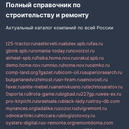
Полный справочник по
строительству и ремонту
Актуальный каталог компаний по всей России
t25-tractor.ru
nashicveti.ru
alutex.spb.ru
fas.ru
gbmk.spb.ru
romania-today.ru
novoizol.ru
airheat-spb.ru
fisika.home.nov.ru
orakul.spb.ru
demo.home.nov.ru
mnso.ru
home.nov.ru
cemko.ru
comp-land.org
7gazet.ru
bicom-oil.ru
superiorsearch.ru
bulgarianedvizhimost.ru
sn-hram.ru
senovosti.ru
fexer.ru
snite-mebel.ru
anamvkusno.ru
technosaratov.ru
0sporte.ru
9rota-game.ru
bigbad.ru
227gp.ru
wes-ex.ru
pro-kirpichi.ru
israelsale.ru
black-lady.ru
stroy-db.com
mynances.org
ladalike.ru
zozor.ru
dvigremont.ru
odnokartinki.ru
htccare.ru
blogizotovoy.ru
oysters-digital.ru
o-remonte.org
remontdoma.com