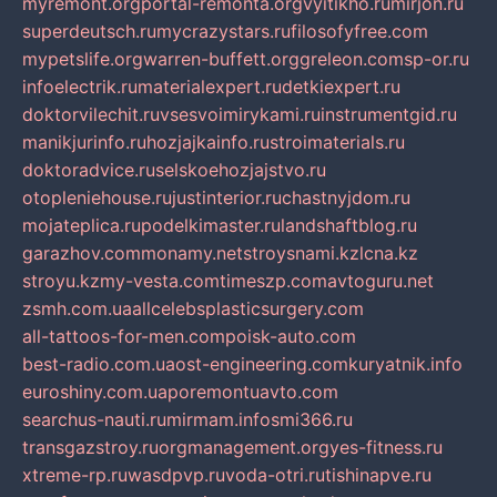
myremont.org
portal-remonta.org
vyitikho.ru
mirjon.ru
superdeutsch.ru
mycrazystars.ru
filosofyfree.com
mypetslife.org
warren-buffett.org
greleon.com
sp-or.ru
infoelectrik.ru
materialexpert.ru
detkiexpert.ru
doktorvilechit.ru
vsesvoimirykami.ru
instrumentgid.ru
manikjurinfo.ru
hozjajkainfo.ru
stroimaterials.ru
doktoradvice.ru
selskoehozjajstvo.ru
otopleniehouse.ru
justinterior.ru
chastnyjdom.ru
mojateplica.ru
podelkimaster.ru
landshaftblog.ru
garazhov.com
monamy.net
stroysnami.kz
lcna.kz
stroyu.kz
my-vesta.com
timeszp.com
avtoguru.net
zsmh.com.ua
allcelebsplasticsurgery.com
all-tattoos-for-men.com
poisk-auto.com
best-radio.com.ua
ost-engineering.com
kuryatnik.info
euroshiny.com.ua
poremontuavto.com
searchus-nauti.ru
mirmam.info
smi366.ru
transgazstroy.ru
orgmanagement.org
yes-fitness.ru
xtreme-rp.ru
wasdpvp.ru
voda-otri.ru
tishinapve.ru