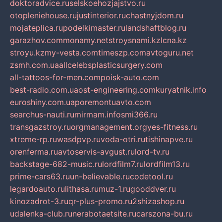
doktoradvice.ru
selskoehozjajstvo.ru
otopleniehouse.ru
justinterior.ru
chastnyjdom.ru
mojateplica.ru
podelkimaster.ru
landshaftblog.ru
garazhov.com
monamy.net
stroysnami.kz
lcna.kz
stroyu.kz
my-vesta.com
timeszp.com
avtoguru.net
zsmh.com.ua
allcelebsplasticsurgery.com
all-tattoos-for-men.com
poisk-auto.com
best-radio.com.ua
ost-engineering.com
kuryatnik.info
euroshiny.com.ua
poremontuavto.com
searchus-nauti.ru
mirmam.info
smi366.ru
transgazstroy.ru
orgmanagement.org
yes-fitness.ru
xtreme-rp.ru
wasdpvp.ru
voda-otri.ru
tishinapve.ru
orenferma.ru
avtoservis-avgust.ru
lord-tv.ru
backstage-682-music.ru
lordfilm7.ru
lordfilm13.ru
prime-cars63.ru
un-believable.ru
codetool.ru
legardoauto.ru
lithasa.ru
muz-1.ru
gooddver.ru
kinozadrot-3.ru
qr-plus-promo.ru
2shizashop.ru
udalenka-club.ru
nerabotaetsite.ru
carszona-bu.ru