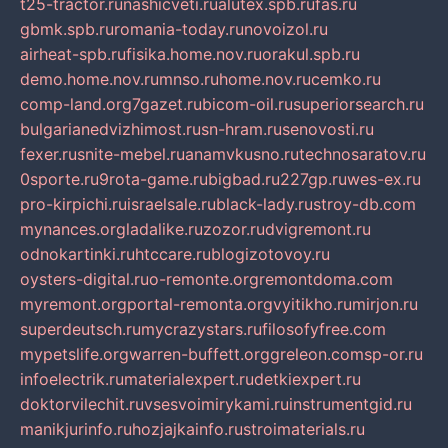
t25-tractor.ru
nashicveti.ru
alutex.spb.ru
fas.ru
gbmk.spb.ru
romania-today.ru
novoizol.ru
airheat-spb.ru
fisika.home.nov.ru
orakul.spb.ru
demo.home.nov.ru
mnso.ru
home.nov.ru
cemko.ru
comp-land.org
7gazet.ru
bicom-oil.ru
superiorsearch.ru
bulgarianedvizhimost.ru
sn-hram.ru
senovosti.ru
fexer.ru
snite-mebel.ru
anamvkusno.ru
technosaratov.ru
0sporte.ru
9rota-game.ru
bigbad.ru
227gp.ru
wes-ex.ru
pro-kirpichi.ru
israelsale.ru
black-lady.ru
stroy-db.com
mynances.org
ladalike.ru
zozor.ru
dvigremont.ru
odnokartinki.ru
htccare.ru
blogizotovoy.ru
oysters-digital.ru
o-remonte.org
remontdoma.com
myremont.org
portal-remonta.org
vyitikho.ru
mirjon.ru
superdeutsch.ru
mycrazystars.ru
filosofyfree.com
mypetslife.org
warren-buffett.org
greleon.com
sp-or.ru
infoelectrik.ru
materialexpert.ru
detkiexpert.ru
doktorvilechit.ru
vsesvoimirykami.ru
instrumentgid.ru
manikjurinfo.ru
hozjajkainfo.ru
stroimaterials.ru