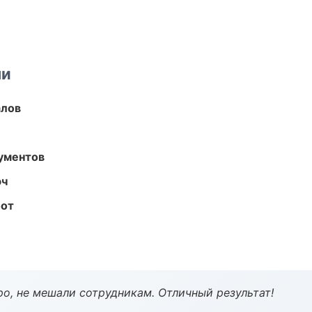
ми
алов
ументов
юч
бот
о, не мешали сотрудникам. Отличный результат!