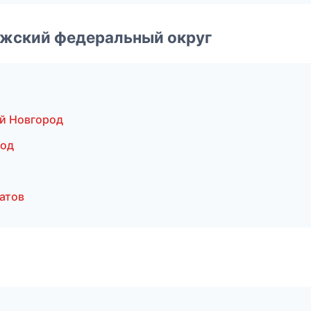
лжский федеральный округ
й Новгород
род
атов