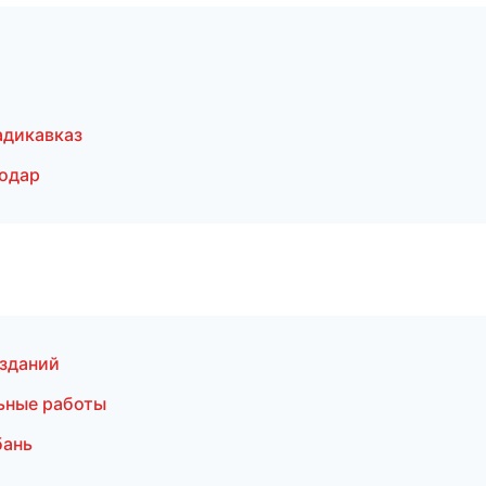
адикавказ
одар
 зданий
ьные работы
бань