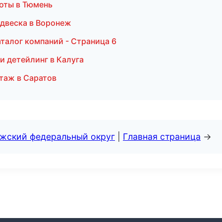
оты в Тюмень
подвеска в Воронеж
талог компаний - Страница 6
и детейлинг в Калуга
таж в Саратов
лжский федеральный округ
|
Главная страница
→