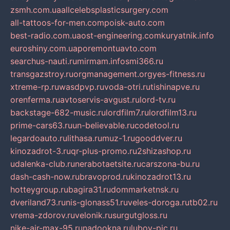
zsmh.com.ua
allcelebsplasticsurgery.com
all-tattoos-for-men.com
poisk-auto.com
best-radio.com.ua
ost-engineering.com
kuryatnik.info
euroshiny.com.ua
poremontuavto.com
searchus-nauti.ru
mirmam.info
smi366.ru
transgazstroy.ru
orgmanagement.org
yes-fitness.ru
xtreme-rp.ru
wasdpvp.ru
voda-otri.ru
tishinapve.ru
orenferma.ru
avtoservis-avgust.ru
lord-tv.ru
backstage-682-music.ru
lordfilm7.ru
lordfilm13.ru
prime-cars63.ru
un-believable.ru
codetool.ru
legardoauto.ru
lithasa.ru
muz-1.ru
gooddver.ru
kinozadrot-3.ru
qr-plus-promo.ru
2shizashop.ru
udalenka-club.ru
nerabotaetsite.ru
carszona-bu.ru
dash-cash-now.ru
bravoprod.ru
kinozadrot13.ru
hotteygroup.ru
bagira31.ru
dommarketnsk.ru
dveriland73.ru
nis-glonass51.ru
veles-doroga.ru
tb02.ru
vrema-zdorov.ru
velonik.ru
surgutgloss.ru
nike-air-max-95.ru
nadookna.ru
lubov-pic.ru