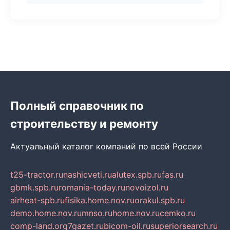
Полный справочник по
строительству и ремонту
Актуальный каталог компаний по всей России
t25-tractor.ru
nashicveti.ru
alutex.spb.ru
fas.ru
gbmk.spb.ru
romania-today.ru
novoizol.ru
airheat-spb.ru
fisika.home.nov.ru
orakul.spb.ru
demo.home.nov.ru
mnso.ru
home.nov.ru
cemko.ru
comp-land.org
7gazet.ru
bicom-oil.ru
superiorsearch.ru