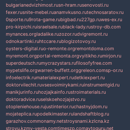
bulgarianedvizhimost.ru
sn-hram.ru
senovosti.ru
fexer.ru
snite-mebel.ru
anamvkusno.ru
technosaratov.ru
0sporte.ru
9rota-game.ru
bigbad.ru
227gp.ru
wes-ex.ru
pro-kirpichi.ru
israelsale.ru
black-lady.ru
stroy-db.com
mynances.org
ladalike.ru
zozor.ru
dvigremont.ru
odnokartinki.ru
htccare.ru
blogizotovoy.ru
oysters-digital.ru
o-remonte.org
remontdoma.com
myremont.org
portal-remonta.org
vyitikho.ru
mirjon.ru
superdeutsch.ru
mycrazystars.ru
filosofyfree.com
mypetslife.org
warren-buffett.org
greleon.com
sp-or.ru
infoelectrik.ru
materialexpert.ru
detkiexpert.ru
doktorvilechit.ru
vsesvoimirykami.ru
instrumentgid.ru
manikjurinfo.ru
hozjajkainfo.ru
stroimaterials.ru
doktoradvice.ru
selskoehozjajstvo.ru
otopleniehouse.ru
justinterior.ru
chastnyjdom.ru
mojateplica.ru
podelkimaster.ru
landshaftblog.ru
garazhov.com
monamy.net
stroysnami.kz
lcna.kz
stroyu.kz
my-vesta.com
timeszp.com
avtoguru.net