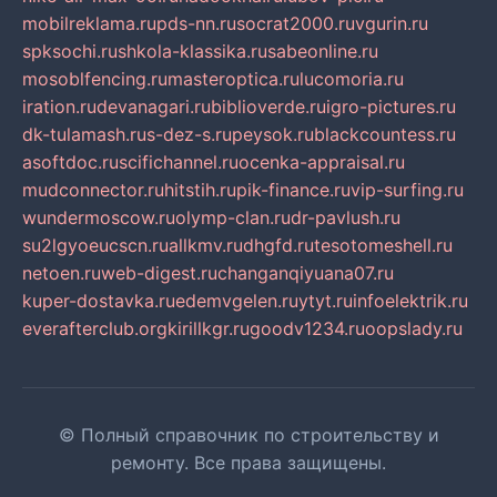
mobilreklama.ru
pds-nn.ru
socrat2000.ru
vgurin.ru
spksochi.ru
shkola-klassika.ru
sabeonline.ru
mosoblfencing.ru
masteroptica.ru
lucomoria.ru
iration.ru
devanagari.ru
biblioverde.ru
igro-pictures.ru
dk-tulamash.ru
s-dez-s.ru
peysok.ru
blackcountess.ru
asoftdoc.ru
scifichannel.ru
ocenka-appraisal.ru
mudconnector.ru
hitstih.ru
pik-finance.ru
vip-surfing.ru
wundermoscow.ru
olymp-clan.ru
dr-pavlush.ru
su2lgyoeucscn.ru
allkmv.ru
dhgfd.ru
tesotomeshell.ru
netoen.ru
web-digest.ru
changanqiyuana07.ru
kuper-dostavka.ru
edemvgelen.ru
ytyt.ru
infoelektrik.ru
everafterclub.org
kirillkgr.ru
goodv1234.ru
oopslady.ru
© Полный справочник по строительству и
ремонту. Все права защищены.