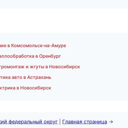
ение в Комсомольск-на-Амуре
аллообработка в Оренбург
тромонтаж и жгуты в Новосибирск
тика авто в Астрахань
ектрика в Новосибирск
кий федеральный округ
|
Главная страница
→