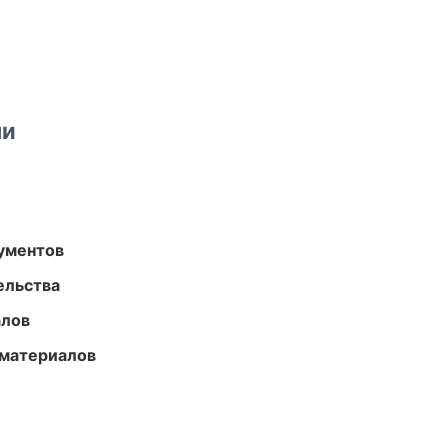
ми
ументов
ельства
алов
 материалов