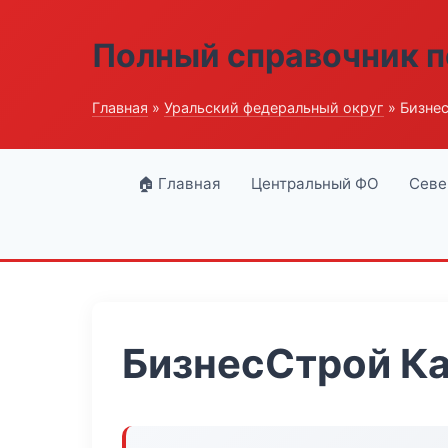
Полный справочник п
Главная
»
Уральский федеральный округ
» Бизне
🏠 Главная
Центральный ФО
Севе
БизнесСтрой К