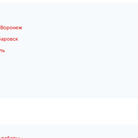
 Воронеж
баровск
ль