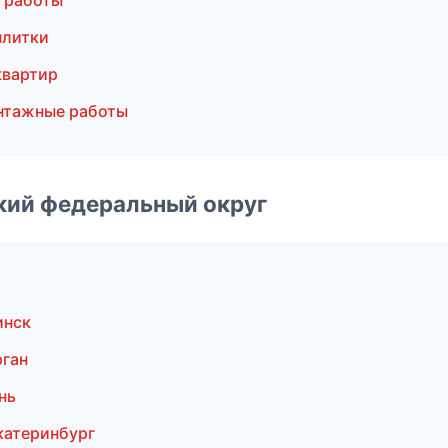
 работы
плитки
квартир
нтажные работы
ский федеральный округ
инск
рган
нь
катеринбург