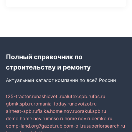
Полный справочник по
строительству и ремонту
Актуальный каталог компаний по всей России
t25-tractor.ru
nashicveti.ru
alutex.spb.ru
fas.ru
gbmk.spb.ru
romania-today.ru
novoizol.ru
airheat-spb.ru
fisika.home.nov.ru
orakul.spb.ru
demo.home.nov.ru
mnso.ru
home.nov.ru
cemko.ru
comp-land.org
7gazet.ru
bicom-oil.ru
superiorsearch.ru