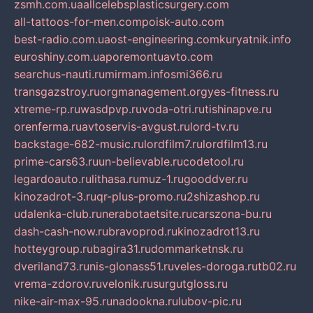
zsmh.com.ua
allcelebsplasticsurgery.com
all-tattoos-for-men.com
poisk-auto.com
best-radio.com.ua
ost-engineering.com
kuryatnik.info
euroshiny.com.ua
poremontuavto.com
searchus-nauti.ru
mirmam.info
smi366.ru
transgazstroy.ru
orgmanagement.org
yes-fitness.ru
xtreme-rp.ru
wasdpvp.ru
voda-otri.ru
tishinapve.ru
orenferma.ru
avtoservis-avgust.ru
lord-tv.ru
backstage-682-music.ru
lordfilm7.ru
lordfilm13.ru
prime-cars63.ru
un-believable.ru
codetool.ru
legardoauto.ru
lithasa.ru
muz-1.ru
gooddver.ru
kinozadrot-3.ru
qr-plus-promo.ru
2shizashop.ru
udalenka-club.ru
nerabotaetsite.ru
carszona-bu.ru
dash-cash-now.ru
bravoprod.ru
kinozadrot13.ru
hotteygroup.ru
bagira31.ru
dommarketnsk.ru
dveriland73.ru
nis-glonass51.ru
veles-doroga.ru
tb02.ru
vrema-zdorov.ru
velonik.ru
surgutgloss.ru
nike-air-max-95.ru
nadookna.ru
lubov-pic.ru