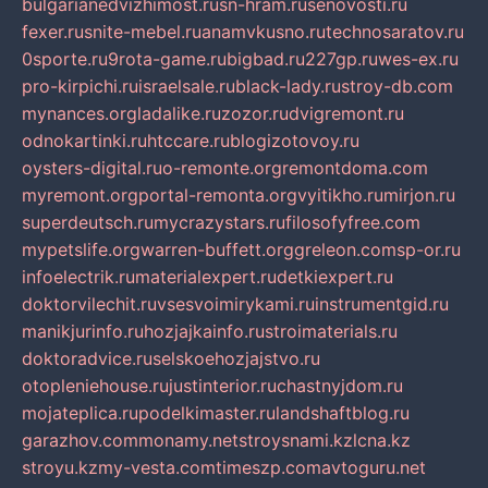
bulgarianedvizhimost.ru
sn-hram.ru
senovosti.ru
fexer.ru
snite-mebel.ru
anamvkusno.ru
technosaratov.ru
0sporte.ru
9rota-game.ru
bigbad.ru
227gp.ru
wes-ex.ru
pro-kirpichi.ru
israelsale.ru
black-lady.ru
stroy-db.com
mynances.org
ladalike.ru
zozor.ru
dvigremont.ru
odnokartinki.ru
htccare.ru
blogizotovoy.ru
oysters-digital.ru
o-remonte.org
remontdoma.com
myremont.org
portal-remonta.org
vyitikho.ru
mirjon.ru
superdeutsch.ru
mycrazystars.ru
filosofyfree.com
mypetslife.org
warren-buffett.org
greleon.com
sp-or.ru
infoelectrik.ru
materialexpert.ru
detkiexpert.ru
doktorvilechit.ru
vsesvoimirykami.ru
instrumentgid.ru
manikjurinfo.ru
hozjajkainfo.ru
stroimaterials.ru
doktoradvice.ru
selskoehozjajstvo.ru
otopleniehouse.ru
justinterior.ru
chastnyjdom.ru
mojateplica.ru
podelkimaster.ru
landshaftblog.ru
garazhov.com
monamy.net
stroysnami.kz
lcna.kz
stroyu.kz
my-vesta.com
timeszp.com
avtoguru.net