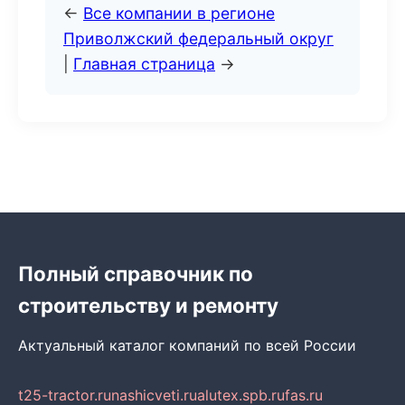
←
Все компании в регионе
Приволжский федеральный округ
|
Главная страница
→
Полный справочник по
строительству и ремонту
Актуальный каталог компаний по всей России
t25-tractor.ru
nashicveti.ru
alutex.spb.ru
fas.ru