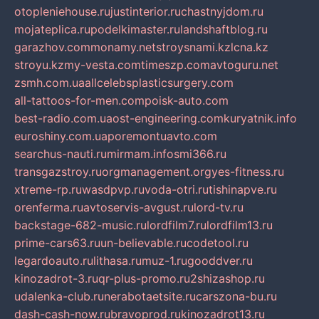
otopleniehouse.ru
justinterior.ru
chastnyjdom.ru
mojateplica.ru
podelkimaster.ru
landshaftblog.ru
garazhov.com
monamy.net
stroysnami.kz
lcna.kz
stroyu.kz
my-vesta.com
timeszp.com
avtoguru.net
zsmh.com.ua
allcelebsplasticsurgery.com
all-tattoos-for-men.com
poisk-auto.com
best-radio.com.ua
ost-engineering.com
kuryatnik.info
euroshiny.com.ua
poremontuavto.com
searchus-nauti.ru
mirmam.info
smi366.ru
transgazstroy.ru
orgmanagement.org
yes-fitness.ru
xtreme-rp.ru
wasdpvp.ru
voda-otri.ru
tishinapve.ru
orenferma.ru
avtoservis-avgust.ru
lord-tv.ru
backstage-682-music.ru
lordfilm7.ru
lordfilm13.ru
prime-cars63.ru
un-believable.ru
codetool.ru
legardoauto.ru
lithasa.ru
muz-1.ru
gooddver.ru
kinozadrot-3.ru
qr-plus-promo.ru
2shizashop.ru
udalenka-club.ru
nerabotaetsite.ru
carszona-bu.ru
dash-cash-now.ru
bravoprod.ru
kinozadrot13.ru