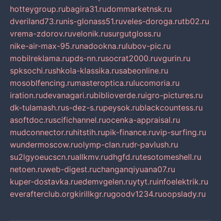
hotteygroup.ru
bagira31.ru
dommarketnsk.ru
dveriland73.ru
nis-glonass51.ru
veles-doroga.ru
tb02.ru
vrema-zdorov.ru
velonik.ru
surgutgloss.ru
nike-air-max-95.ru
nadookna.ru
lubov-pic.ru
mobilreklama.ru
pds-nn.ru
socrat2000.ru
vgurin.ru
spksochi.ru
shkola-klassika.ru
sabeonline.ru
mosoblfencing.ru
masteroptica.ru
lucomoria.ru
iration.ru
devanagari.ru
biblioverde.ru
igro-pictures.ru
dk-tulamash.ru
s-dez-s.ru
peysok.ru
blackcountess.ru
asoftdoc.ru
scifichannel.ru
ocenka-appraisal.ru
mudconnector.ru
hitstih.ru
pik-finance.ru
vip-surfing.ru
wundermoscow.ru
olymp-clan.ru
dr-pavlush.ru
su2lgyoeucscn.ru
allkmv.ru
dhgfd.ru
tesotomeshell.ru
netoen.ru
web-digest.ru
changanqiyuana07.ru
kuper-dostavka.ru
edemvgelen.ru
ytyt.ru
infoelektrik.ru
everafterclub.org
kirillkgr.ru
goodv1234.ru
oopslady.ru