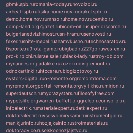
gbmk.spb.ru
romania-today.ru
novoizol.ru
airheat-spb.ru
fisika.home.nov.ru
orakul.spb.ru
demo.home.nov.ru
mnso.ru
home.nov.ru
cemko.ru
comp-land.org
7gazet.ru
bicom-oil.ru
superiorsearch.ru
bulgarianedvizhimost.ru
sn-hram.ru
senovosti.ru
fexer.ru
snite-mebel.ru
anamvkusno.ru
technosaratov.ru
0sporte.ru
9rota-game.ru
bigbad.ru
227gp.ru
wes-ex.ru
pro-kirpichi.ru
israelsale.ru
black-lady.ru
stroy-db.com
mynances.org
ladalike.ru
zozor.ru
dvigremont.ru
odnokartinki.ru
htccare.ru
blogizotovoy.ru
oysters-digital.ru
o-remonte.org
remontdoma.com
myremont.org
portal-remonta.org
vyitikho.ru
mirjon.ru
superdeutsch.ru
mycrazystars.ru
filosofyfree.com
mypetslife.org
warren-buffett.org
greleon.com
sp-or.ru
infoelectrik.ru
materialexpert.ru
detkiexpert.ru
doktorvilechit.ru
vsesvoimirykami.ru
instrumentgid.ru
manikjurinfo.ru
hozjajkainfo.ru
stroimaterials.ru
doktoradvice.ru
selskoehozjajstvo.ru