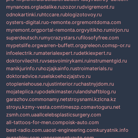
mynances.org
ladalike.ru
zozor.ru
dvigremont.ru
odnokartinki.ru
htccare.ru
blogizotovoy.ru
oysters-digital.ru
o-remonte.org
remontdoma.com
myremont.org
portal-remonta.org
vyitikho.ru
mirjon.ru
superdeutsch.ru
mycrazystars.ru
filosofyfree.com
mypetslife.org
warren-buffett.org
greleon.com
sp-or.ru
infoelectrik.ru
materialexpert.ru
detkiexpert.ru
doktorvilechit.ru
vsesvoimirykami.ru
instrumentgid.ru
manikjurinfo.ru
hozjajkainfo.ru
stroimaterials.ru
doktoradvice.ru
selskoehozjajstvo.ru
otopleniehouse.ru
justinterior.ru
chastnyjdom.ru
mojateplica.ru
podelkimaster.ru
landshaftblog.ru
garazhov.com
monamy.net
stroysnami.kz
lcna.kz
stroyu.kz
my-vesta.com
timeszp.com
avtoguru.net
zsmh.com.ua
allcelebsplasticsurgery.com
all-tattoos-for-men.com
poisk-auto.com
best-radio.com.ua
ost-engineering.com
kuryatnik.info
euroshiny.com.ua
poremontuavto.com