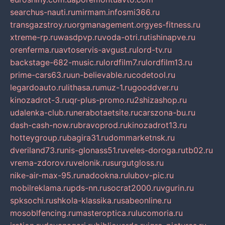
searchus-nauti.ru
mirmam.info
smi366.ru
transgazstroy.ru
orgmanagement.org
yes-fitness.ru
xtreme-rp.ru
wasdpvp.ru
voda-otri.ru
tishinapve.ru
orenferma.ru
avtoservis-avgust.ru
lord-tv.ru
backstage-682-music.ru
lordfilm7.ru
lordfilm13.ru
prime-cars63.ru
un-believable.ru
codetool.ru
legardoauto.ru
lithasa.ru
muz-1.ru
gooddver.ru
kinozadrot-3.ru
qr-plus-promo.ru
2shizashop.ru
udalenka-club.ru
nerabotaetsite.ru
carszona-bu.ru
dash-cash-now.ru
bravoprod.ru
kinozadrot13.ru
hotteygroup.ru
bagira31.ru
dommarketnsk.ru
dveriland73.ru
nis-glonass51.ru
veles-doroga.ru
tb02.ru
vrema-zdorov.ru
velonik.ru
surgutgloss.ru
nike-air-max-95.ru
nadookna.ru
lubov-pic.ru
mobilreklama.ru
pds-nn.ru
socrat2000.ru
vgurin.ru
spksochi.ru
shkola-klassika.ru
sabeonline.ru
mosoblfencing.ru
masteroptica.ru
lucomoria.ru