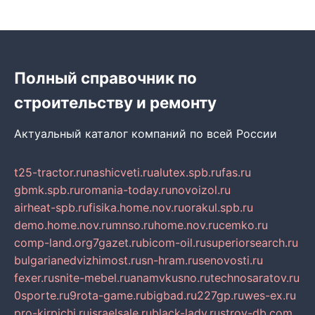
Полный справочник по
строительству и ремонту
Актуальный каталог компаний по всей России
t25-tractor.ru
nashicveti.ru
alutex.spb.ru
fas.ru
gbmk.spb.ru
romania-today.ru
novoizol.ru
airheat-spb.ru
fisika.home.nov.ru
orakul.spb.ru
demo.home.nov.ru
mnso.ru
home.nov.ru
cemko.ru
comp-land.org
7gazet.ru
bicom-oil.ru
superiorsearch.ru
bulgarianedvizhimost.ru
sn-hram.ru
senovosti.ru
fexer.ru
snite-mebel.ru
anamvkusno.ru
technosaratov.ru
0sporte.ru
9rota-game.ru
bigbad.ru
227gp.ru
wes-ex.ru
pro-kirpichi.ru
israelsale.ru
black-lady.ru
stroy-db.com