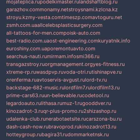
mojateplica.ru
podelkimaster.ru
landshaftblog.ru
garazhov.com
monamy.net
stroysnami.kz
lcna.kz
stroyu.kz
my-vesta.com
timeszp.com
avtoguru.net
zsmh.com.ua
allcelebsplasticsurgery.com
all-tattoos-for-men.com
poisk-auto.com
best-radio.com.ua
ost-engineering.com
kuryatnik.info
euroshiny.com.ua
poremontuavto.com
searchus-nauti.ru
mirmam.info
smi366.ru
transgazstroy.ru
orgmanagement.org
yes-fitness.ru
xtreme-rp.ru
wasdpvp.ru
voda-otri.ru
tishinapve.ru
orenferma.ru
avtoservis-avgust.ru
lord-tv.ru
backstage-682-music.ru
lordfilm7.ru
lordfilm13.ru
prime-cars63.ru
un-believable.ru
codetool.ru
legardoauto.ru
lithasa.ru
muz-1.ru
gooddver.ru
kinozadrot-3.ru
qr-plus-promo.ru
2shizashop.ru
udalenka-club.ru
nerabotaetsite.ru
carszona-bu.ru
dash-cash-now.ru
bravoprod.ru
kinozadrot13.ru
hotteygroup.ru
bagira31.ru
dommarketnsk.ru