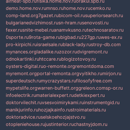
airheat-spb.ru
fisika.home.nov.ru
orakul.spb.ru
demo.home.nov.ru
mnso.ru
home.nov.ru
cemko.ru
comp-land.org
7gazet.ru
bicom-oil.ru
superiorsearch.ru
bulgarianedvizhimost.ru
sn-hram.ru
senovosti.ru
fexer.ru
snite-mebel.ru
anamvkusno.ru
technosaratov.ru
0sporte.ru
9rota-game.ru
bigbad.ru
227gp.ru
wes-ex.ru
pro-kirpichi.ru
israelsale.ru
black-lady.ru
stroy-db.com
mynances.org
ladalike.ru
zozor.ru
dvigremont.ru
odnokartinki.ru
htccare.ru
blogizotovoy.ru
oysters-digital.ru
o-remonte.org
remontdoma.com
myremont.org
portal-remonta.org
vyitikho.ru
mirjon.ru
superdeutsch.ru
mycrazystars.ru
filosofyfree.com
mypetslife.org
warren-buffett.org
greleon.com
sp-or.ru
infoelectrik.ru
materialexpert.ru
detkiexpert.ru
doktorvilechit.ru
vsesvoimirykami.ru
instrumentgid.ru
manikjurinfo.ru
hozjajkainfo.ru
stroimaterials.ru
doktoradvice.ru
selskoehozjajstvo.ru
otopleniehouse.ru
justinterior.ru
chastnyjdom.ru