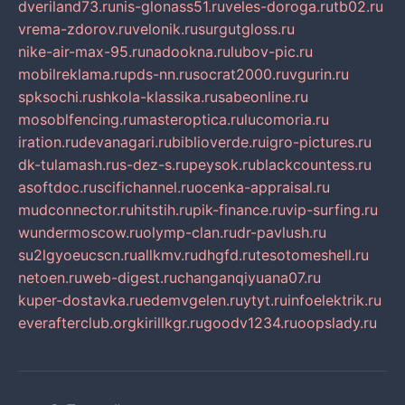
dveriland73.ru
nis-glonass51.ru
veles-doroga.ru
tb02.ru
vrema-zdorov.ru
velonik.ru
surgutgloss.ru
nike-air-max-95.ru
nadookna.ru
lubov-pic.ru
mobilreklama.ru
pds-nn.ru
socrat2000.ru
vgurin.ru
spksochi.ru
shkola-klassika.ru
sabeonline.ru
mosoblfencing.ru
masteroptica.ru
lucomoria.ru
iration.ru
devanagari.ru
biblioverde.ru
igro-pictures.ru
dk-tulamash.ru
s-dez-s.ru
peysok.ru
blackcountess.ru
asoftdoc.ru
scifichannel.ru
ocenka-appraisal.ru
mudconnector.ru
hitstih.ru
pik-finance.ru
vip-surfing.ru
wundermoscow.ru
olymp-clan.ru
dr-pavlush.ru
su2lgyoeucscn.ru
allkmv.ru
dhgfd.ru
tesotomeshell.ru
netoen.ru
web-digest.ru
changanqiyuana07.ru
kuper-dostavka.ru
edemvgelen.ru
ytyt.ru
infoelektrik.ru
everafterclub.org
kirillkgr.ru
goodv1234.ru
oopslady.ru