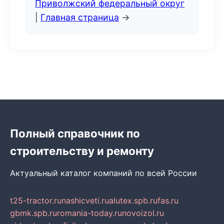
Приволжский федеральный округ
|
Главная страница
→
Полный справочник по
строительству и ремонту
Актуальный каталог компаний по всей России
t25-tractor.ru
nashicveti.ru
alutex.spb.ru
fas.ru
gbmk.spb.ru
romania-today.ru
novoizol.ru