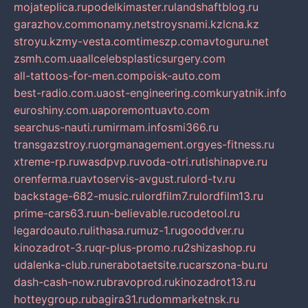
mojateplica.ru
podelkimaster.ru
landshaftblog.ru
garazhov.com
monamy.net
stroysnami.kz
lcna.kz
stroyu.kz
my-vesta.com
timeszp.com
avtoguru.net
zsmh.com.ua
allcelebsplasticsurgery.com
all-tattoos-for-men.com
poisk-auto.com
best-radio.com.ua
ost-engineering.com
kuryatnik.info
euroshiny.com.ua
poremontuavto.com
searchus-nauti.ru
mirmam.info
smi366.ru
transgazstroy.ru
orgmanagement.org
yes-fitness.ru
xtreme-rp.ru
wasdpvp.ru
voda-otri.ru
tishinapve.ru
orenferma.ru
avtoservis-avgust.ru
lord-tv.ru
backstage-682-music.ru
lordfilm7.ru
lordfilm13.ru
prime-cars63.ru
un-believable.ru
codetool.ru
legardoauto.ru
lithasa.ru
muz-1.ru
gooddver.ru
kinozadrot-3.ru
qr-plus-promo.ru
2shizashop.ru
udalenka-club.ru
nerabotaetsite.ru
carszona-bu.ru
dash-cash-now.ru
bravoprod.ru
kinozadrot13.ru
hotteygroup.ru
bagira31.ru
dommarketnsk.ru