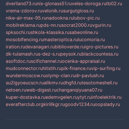
dveriland73.ru
nis-glonass51.ru
veles-doroga.ru
tb02.ru
vrema-zdorov.ru
velonik.ru
surgutgloss.ru
nike-air-max-95.ru
nadookna.ru
lubov-pic.ru
mobilreklama.ru
pds-nn.ru
socrat2000.ru
vgurin.ru
spksochi.ru
shkola-klassika.ru
sabeonline.ru
mosoblfencing.ru
masteroptica.ru
lucomoria.ru
iration.ru
devanagari.ru
biblioverde.ru
igro-pictures.ru
dk-tulamash.ru
s-dez-s.ru
peysok.ru
blackcountess.ru
asoftdoc.ru
scifichannel.ru
ocenka-appraisal.ru
mudconnector.ru
hitstih.ru
pik-finance.ru
vip-surfing.ru
wundermoscow.ru
olymp-clan.ru
dr-pavlush.ru
su2lgyoeucscn.ru
allkmv.ru
dhgfd.ru
tesotomeshell.ru
netoen.ru
web-digest.ru
changanqiyuana07.ru
kuper-dostavka.ru
edemvgelen.ru
ytyt.ru
infoelektrik.ru
everafterclub.org
kirillkgr.ru
goodv1234.ru
oopslady.ru