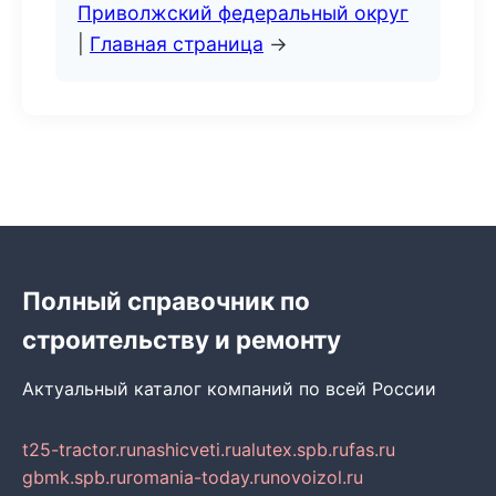
Приволжский федеральный округ
|
Главная страница
→
Полный справочник по
строительству и ремонту
Актуальный каталог компаний по всей России
t25-tractor.ru
nashicveti.ru
alutex.spb.ru
fas.ru
gbmk.spb.ru
romania-today.ru
novoizol.ru