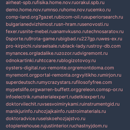
airheat-spb.ru
fisika.home.nov.ru
orakul.spb.ru
demo.home.nov.ru
mnso.ru
home.nov.ru
cemko.ru
comp-land.org
7gazet.ru
bicom-oil.ru
superiorsearch.ru
bulgarianedvizhimost.ru
sn-hram.ru
senovosti.ru
fexer.ru
snite-mebel.ru
anamvkusno.ru
technosaratov.ru
0sporte.ru
9rota-game.ru
bigbad.ru
227gp.ru
wes-ex.ru
pro-kirpichi.ru
israelsale.ru
black-lady.ru
stroy-db.com
mynances.org
ladalike.ru
zozor.ru
dvigremont.ru
odnokartinki.ru
htccare.ru
blogizotovoy.ru
oysters-digital.ru
o-remonte.org
remontdoma.com
myremont.org
portal-remonta.org
vyitikho.ru
mirjon.ru
superdeutsch.ru
mycrazystars.ru
filosofyfree.com
mypetslife.org
warren-buffett.org
greleon.com
sp-or.ru
infoelectrik.ru
materialexpert.ru
detkiexpert.ru
doktorvilechit.ru
vsesvoimirykami.ru
instrumentgid.ru
manikjurinfo.ru
hozjajkainfo.ru
stroimaterials.ru
doktoradvice.ru
selskoehozjajstvo.ru
otopleniehouse.ru
justinterior.ru
chastnyjdom.ru