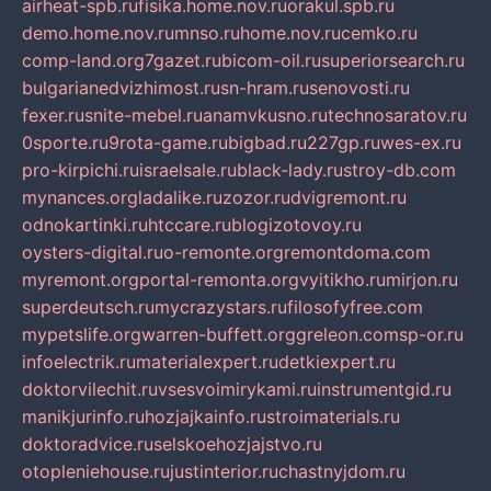
airheat-spb.ru
fisika.home.nov.ru
orakul.spb.ru
demo.home.nov.ru
mnso.ru
home.nov.ru
cemko.ru
comp-land.org
7gazet.ru
bicom-oil.ru
superiorsearch.ru
bulgarianedvizhimost.ru
sn-hram.ru
senovosti.ru
fexer.ru
snite-mebel.ru
anamvkusno.ru
technosaratov.ru
0sporte.ru
9rota-game.ru
bigbad.ru
227gp.ru
wes-ex.ru
pro-kirpichi.ru
israelsale.ru
black-lady.ru
stroy-db.com
mynances.org
ladalike.ru
zozor.ru
dvigremont.ru
odnokartinki.ru
htccare.ru
blogizotovoy.ru
oysters-digital.ru
o-remonte.org
remontdoma.com
myremont.org
portal-remonta.org
vyitikho.ru
mirjon.ru
superdeutsch.ru
mycrazystars.ru
filosofyfree.com
mypetslife.org
warren-buffett.org
greleon.com
sp-or.ru
infoelectrik.ru
materialexpert.ru
detkiexpert.ru
doktorvilechit.ru
vsesvoimirykami.ru
instrumentgid.ru
manikjurinfo.ru
hozjajkainfo.ru
stroimaterials.ru
doktoradvice.ru
selskoehozjajstvo.ru
otopleniehouse.ru
justinterior.ru
chastnyjdom.ru