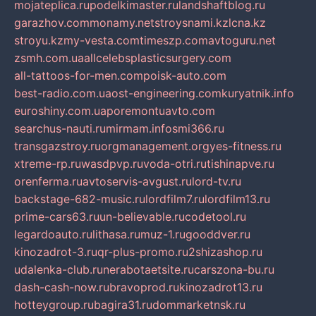
mojateplica.ru
podelkimaster.ru
landshaftblog.ru
garazhov.com
monamy.net
stroysnami.kz
lcna.kz
stroyu.kz
my-vesta.com
timeszp.com
avtoguru.net
zsmh.com.ua
allcelebsplasticsurgery.com
all-tattoos-for-men.com
poisk-auto.com
best-radio.com.ua
ost-engineering.com
kuryatnik.info
euroshiny.com.ua
poremontuavto.com
searchus-nauti.ru
mirmam.info
smi366.ru
transgazstroy.ru
orgmanagement.org
yes-fitness.ru
xtreme-rp.ru
wasdpvp.ru
voda-otri.ru
tishinapve.ru
orenferma.ru
avtoservis-avgust.ru
lord-tv.ru
backstage-682-music.ru
lordfilm7.ru
lordfilm13.ru
prime-cars63.ru
un-believable.ru
codetool.ru
legardoauto.ru
lithasa.ru
muz-1.ru
gooddver.ru
kinozadrot-3.ru
qr-plus-promo.ru
2shizashop.ru
udalenka-club.ru
nerabotaetsite.ru
carszona-bu.ru
dash-cash-now.ru
bravoprod.ru
kinozadrot13.ru
hotteygroup.ru
bagira31.ru
dommarketnsk.ru