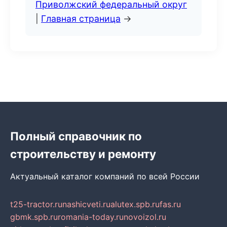
Приволжский федеральный округ
|
Главная страница
→
Полный справочник по
строительству и ремонту
Актуальный каталог компаний по всей России
t25-tractor.ru
nashicveti.ru
alutex.spb.ru
fas.ru
gbmk.spb.ru
romania-today.ru
novoizol.ru