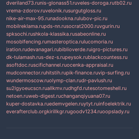
dveriland73.ru
nis-glonass51.ru
veles-doroga.ru
tb02.ru
vrema-zdorov.ru
velonik.ru
surgutgloss.ru
nike-air-max-95.ru
nadookna.ru
lubov-pic.ru
mobilreklama.ru
pds-nn.ru
socrat2000.ru
vgurin.ru
spksochi.ru
shkola-klassika.ru
sabeonline.ru
mosoblfencing.ru
masteroptica.ru
lucomoria.ru
iration.ru
devanagari.ru
biblioverde.ru
igro-pictures.ru
dk-tulamash.ru
s-dez-s.ru
peysok.ru
blackcountess.ru
asoftdoc.ru
scifichannel.ru
ocenka-appraisal.ru
mudconnector.ru
hitstih.ru
pik-finance.ru
vip-surfing.ru
wundermoscow.ru
olymp-clan.ru
dr-pavlush.ru
su2lgyoeucscn.ru
allkmv.ru
dhgfd.ru
tesotomeshell.ru
netoen.ru
web-digest.ru
changanqiyuana07.ru
kuper-dostavka.ru
edemvgelen.ru
ytyt.ru
infoelektrik.ru
everafterclub.org
kirillkgr.ru
goodv1234.ru
oopslady.ru