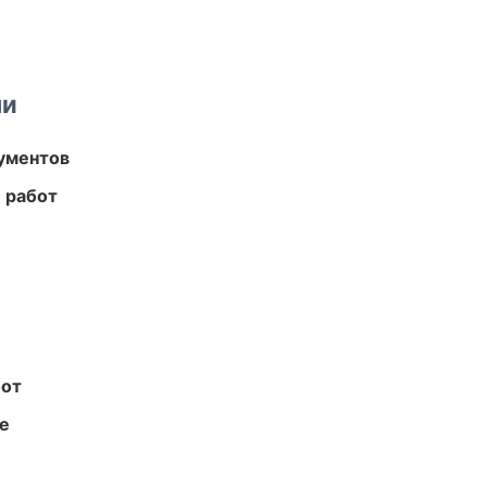
ми
ументов
 работ
бот
те