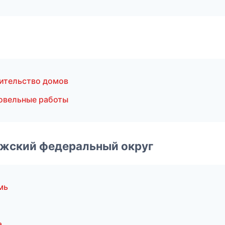
ительство домов
овельные работы
лжский федеральный округ
мь
а