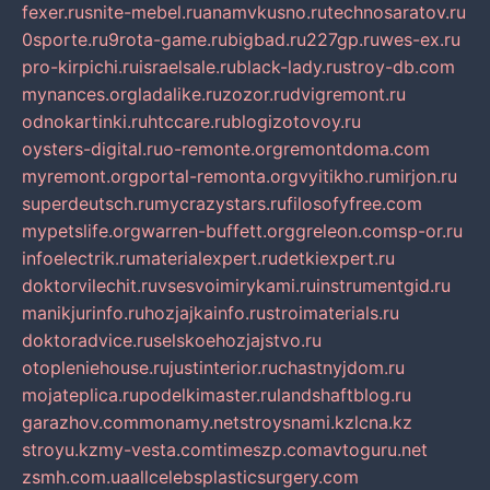
fexer.ru
snite-mebel.ru
anamvkusno.ru
technosaratov.ru
0sporte.ru
9rota-game.ru
bigbad.ru
227gp.ru
wes-ex.ru
pro-kirpichi.ru
israelsale.ru
black-lady.ru
stroy-db.com
mynances.org
ladalike.ru
zozor.ru
dvigremont.ru
odnokartinki.ru
htccare.ru
blogizotovoy.ru
oysters-digital.ru
o-remonte.org
remontdoma.com
myremont.org
portal-remonta.org
vyitikho.ru
mirjon.ru
superdeutsch.ru
mycrazystars.ru
filosofyfree.com
mypetslife.org
warren-buffett.org
greleon.com
sp-or.ru
infoelectrik.ru
materialexpert.ru
detkiexpert.ru
doktorvilechit.ru
vsesvoimirykami.ru
instrumentgid.ru
manikjurinfo.ru
hozjajkainfo.ru
stroimaterials.ru
doktoradvice.ru
selskoehozjajstvo.ru
otopleniehouse.ru
justinterior.ru
chastnyjdom.ru
mojateplica.ru
podelkimaster.ru
landshaftblog.ru
garazhov.com
monamy.net
stroysnami.kz
lcna.kz
stroyu.kz
my-vesta.com
timeszp.com
avtoguru.net
zsmh.com.ua
allcelebsplasticsurgery.com