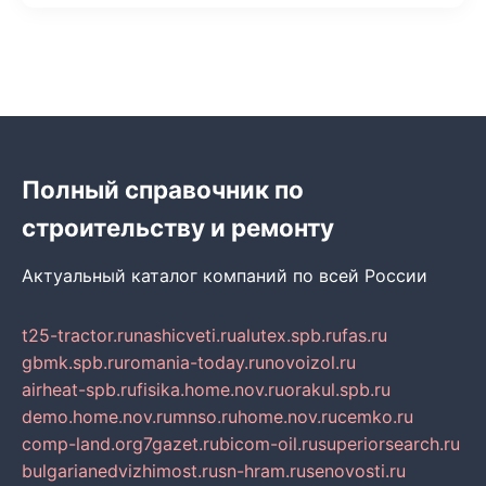
Полный справочник по
строительству и ремонту
Актуальный каталог компаний по всей России
t25-tractor.ru
nashicveti.ru
alutex.spb.ru
fas.ru
gbmk.spb.ru
romania-today.ru
novoizol.ru
airheat-spb.ru
fisika.home.nov.ru
orakul.spb.ru
demo.home.nov.ru
mnso.ru
home.nov.ru
cemko.ru
comp-land.org
7gazet.ru
bicom-oil.ru
superiorsearch.ru
bulgarianedvizhimost.ru
sn-hram.ru
senovosti.ru