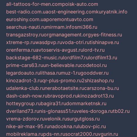
all-tattoos-for-men.com
poisk-auto.com
best-radio.com.ua
ost-engineering.com
kuryatnik.info
euroshiny.com.ua
poremontuavto.com
searchus-nauti.ru
mirmam.info
smi366.ru
transgazstroy.ru
orgmanagement.org
yes-fitness.ru
xtreme-rp.ru
wasdpvp.ru
voda-otri.ru
tishinapve.ru
orenferma.ru
avtoservis-avgust.ru
lord-tv.ru
backstage-682-music.ru
lordfilm7.ru
lordfilm13.ru
prime-cars63.ru
un-believable.ru
codetool.ru
legardoauto.ru
lithasa.ru
muz-1.ru
gooddver.ru
kinozadrot-3.ru
qr-plus-promo.ru
2shizashop.ru
udalenka-club.ru
nerabotaetsite.ru
carszona-bu.ru
dash-cash-now.ru
bravoprod.ru
kinozadrot13.ru
hotteygroup.ru
bagira31.ru
dommarketnsk.ru
dveriland73.ru
nis-glonass51.ru
veles-doroga.ru
tb02.ru
vrema-zdorov.ru
velonik.ru
surgutgloss.ru
nike-air-max-95.ru
nadookna.ru
lubov-pic.ru
mobilreklama.ru
pds-nn.ru
socrat2000.ru
vgurin.ru