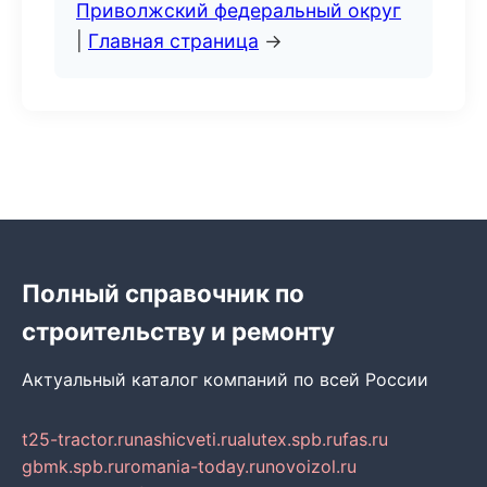
Приволжский федеральный округ
|
Главная страница
→
Полный справочник по
строительству и ремонту
Актуальный каталог компаний по всей России
t25-tractor.ru
nashicveti.ru
alutex.spb.ru
fas.ru
gbmk.spb.ru
romania-today.ru
novoizol.ru