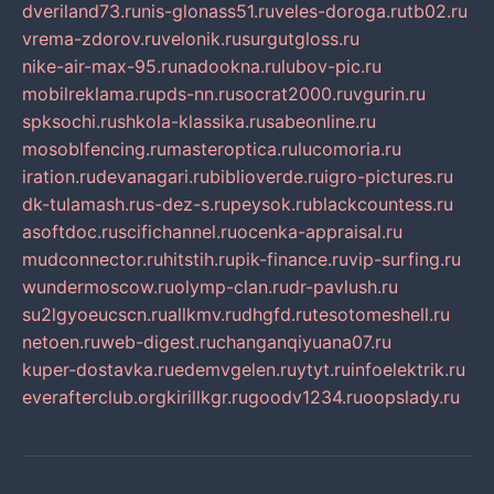
dveriland73.ru
nis-glonass51.ru
veles-doroga.ru
tb02.ru
vrema-zdorov.ru
velonik.ru
surgutgloss.ru
nike-air-max-95.ru
nadookna.ru
lubov-pic.ru
mobilreklama.ru
pds-nn.ru
socrat2000.ru
vgurin.ru
spksochi.ru
shkola-klassika.ru
sabeonline.ru
mosoblfencing.ru
masteroptica.ru
lucomoria.ru
iration.ru
devanagari.ru
biblioverde.ru
igro-pictures.ru
dk-tulamash.ru
s-dez-s.ru
peysok.ru
blackcountess.ru
asoftdoc.ru
scifichannel.ru
ocenka-appraisal.ru
mudconnector.ru
hitstih.ru
pik-finance.ru
vip-surfing.ru
wundermoscow.ru
olymp-clan.ru
dr-pavlush.ru
su2lgyoeucscn.ru
allkmv.ru
dhgfd.ru
tesotomeshell.ru
netoen.ru
web-digest.ru
changanqiyuana07.ru
kuper-dostavka.ru
edemvgelen.ru
ytyt.ru
infoelektrik.ru
everafterclub.org
kirillkgr.ru
goodv1234.ru
oopslady.ru