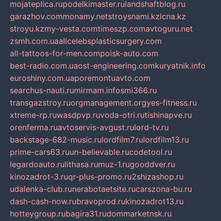
mojateplica.ru
podelkimaster.ru
landshaftblog.ru
garazhov.com
monamy.net
stroysnami.kz
lcna.kz
stroyu.kz
my-vesta.com
timeszp.com
avtoguru.net
zsmh.com.ua
allcelebsplasticsurgery.com
all-tattoos-for-men.com
poisk-auto.com
best-radio.com.ua
ost-engineering.com
kuryatnik.info
euroshiny.com.ua
poremontuavto.com
searchus-nauti.ru
mirmam.info
smi366.ru
transgazstroy.ru
orgmanagement.org
yes-fitness.ru
xtreme-rp.ru
wasdpvp.ru
voda-otri.ru
tishinapve.ru
orenferma.ru
avtoservis-avgust.ru
lord-tv.ru
backstage-682-music.ru
lordfilm7.ru
lordfilm13.ru
prime-cars63.ru
un-believable.ru
codetool.ru
legardoauto.ru
lithasa.ru
muz-1.ru
gooddver.ru
kinozadrot-3.ru
qr-plus-promo.ru
2shizashop.ru
udalenka-club.ru
nerabotaetsite.ru
carszona-bu.ru
dash-cash-now.ru
bravoprod.ru
kinozadrot13.ru
hotteygroup.ru
bagira31.ru
dommarketnsk.ru