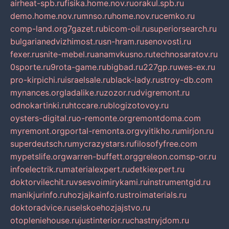
airheat-spb.ru
fisika.home.nov.ru
orakul.spb.ru
demo.home.nov.ru
mnso.ru
home.nov.ru
cemko.ru
comp-land.org
7gazet.ru
bicom-oil.ru
superiorsearch.ru
bulgarianedvizhimost.ru
sn-hram.ru
senovosti.ru
fexer.ru
snite-mebel.ru
anamvkusno.ru
technosaratov.ru
0sporte.ru
9rota-game.ru
bigbad.ru
227gp.ru
wes-ex.ru
pro-kirpichi.ru
israelsale.ru
black-lady.ru
stroy-db.com
mynances.org
ladalike.ru
zozor.ru
dvigremont.ru
odnokartinki.ru
htccare.ru
blogizotovoy.ru
oysters-digital.ru
o-remonte.org
remontdoma.com
myremont.org
portal-remonta.org
vyitikho.ru
mirjon.ru
superdeutsch.ru
mycrazystars.ru
filosofyfree.com
mypetslife.org
warren-buffett.org
greleon.com
sp-or.ru
infoelectrik.ru
materialexpert.ru
detkiexpert.ru
doktorvilechit.ru
vsesvoimirykami.ru
instrumentgid.ru
manikjurinfo.ru
hozjajkainfo.ru
stroimaterials.ru
doktoradvice.ru
selskoehozjajstvo.ru
otopleniehouse.ru
justinterior.ru
chastnyjdom.ru