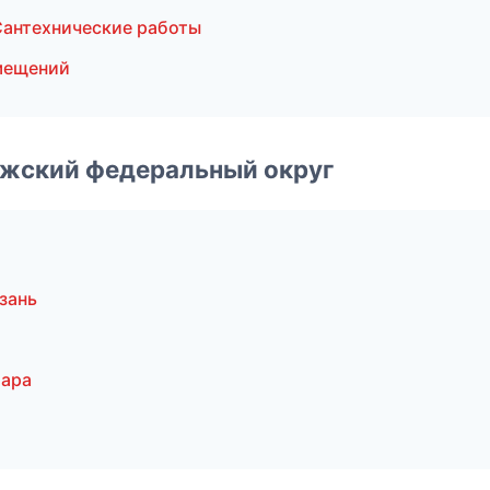
антехнические работы
мещений
лжский федеральный округ
зань
мара