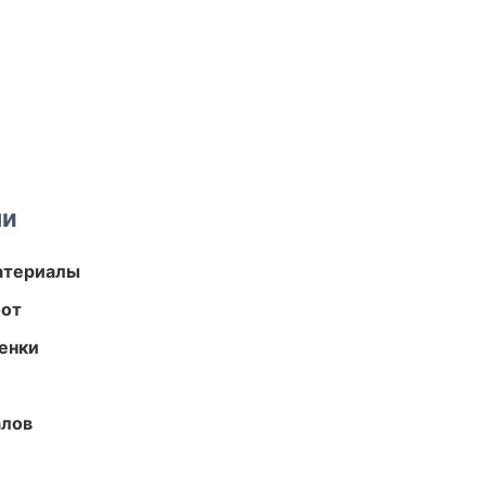
ми
атериалы
бот
енки
алов