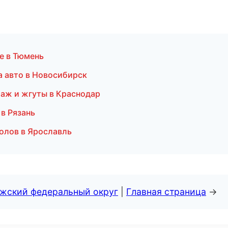
е в Тюмень
а авто в Новосибирск
аж и жгуты в Краснодар
в Рязань
олов в Ярославль
лжский федеральный округ
|
Главная страница
→