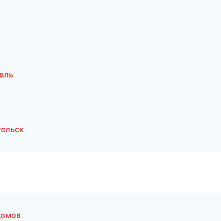
вль
гельск
домов