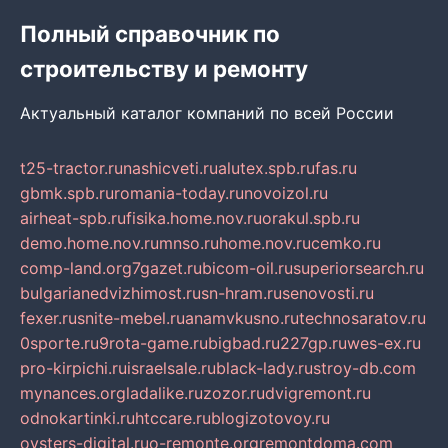
Полный справочник по
строительству и ремонту
Актуальный каталог компаний по всей России
t25-tractor.ru
nashicveti.ru
alutex.spb.ru
fas.ru
gbmk.spb.ru
romania-today.ru
novoizol.ru
airheat-spb.ru
fisika.home.nov.ru
orakul.spb.ru
demo.home.nov.ru
mnso.ru
home.nov.ru
cemko.ru
comp-land.org
7gazet.ru
bicom-oil.ru
superiorsearch.ru
bulgarianedvizhimost.ru
sn-hram.ru
senovosti.ru
fexer.ru
snite-mebel.ru
anamvkusno.ru
technosaratov.ru
0sporte.ru
9rota-game.ru
bigbad.ru
227gp.ru
wes-ex.ru
pro-kirpichi.ru
israelsale.ru
black-lady.ru
stroy-db.com
mynances.org
ladalike.ru
zozor.ru
dvigremont.ru
odnokartinki.ru
htccare.ru
blogizotovoy.ru
oysters-digital.ru
o-remonte.org
remontdoma.com