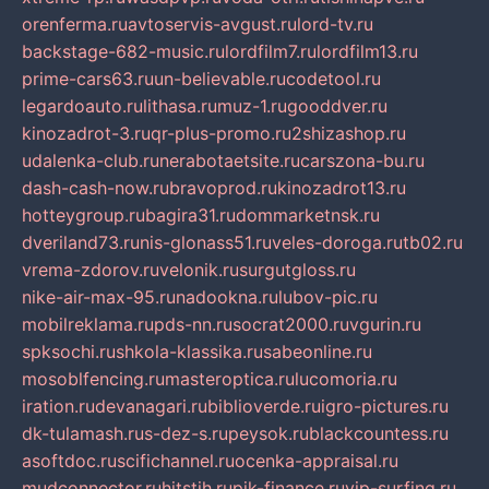
orenferma.ru
avtoservis-avgust.ru
lord-tv.ru
backstage-682-music.ru
lordfilm7.ru
lordfilm13.ru
prime-cars63.ru
un-believable.ru
codetool.ru
legardoauto.ru
lithasa.ru
muz-1.ru
gooddver.ru
kinozadrot-3.ru
qr-plus-promo.ru
2shizashop.ru
udalenka-club.ru
nerabotaetsite.ru
carszona-bu.ru
dash-cash-now.ru
bravoprod.ru
kinozadrot13.ru
hotteygroup.ru
bagira31.ru
dommarketnsk.ru
dveriland73.ru
nis-glonass51.ru
veles-doroga.ru
tb02.ru
vrema-zdorov.ru
velonik.ru
surgutgloss.ru
nike-air-max-95.ru
nadookna.ru
lubov-pic.ru
mobilreklama.ru
pds-nn.ru
socrat2000.ru
vgurin.ru
spksochi.ru
shkola-klassika.ru
sabeonline.ru
mosoblfencing.ru
masteroptica.ru
lucomoria.ru
iration.ru
devanagari.ru
biblioverde.ru
igro-pictures.ru
dk-tulamash.ru
s-dez-s.ru
peysok.ru
blackcountess.ru
asoftdoc.ru
scifichannel.ru
ocenka-appraisal.ru
mudconnector.ru
hitstih.ru
pik-finance.ru
vip-surfing.ru