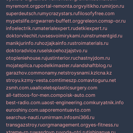
myremont.org
portal-remonta.org
vyitikho.ru
mirjon.ru
superdeutsch.ru
mycrazystars.ru
filosofyfree.com
mypetslife.org
warren-buffett.org
greleon.com
sp-or.ru
infoelectrik.ru
materialexpert.ru
detkiexpert.ru
doktorvilechit.ru
vsesvoimirykami.ru
instrumentgid.ru
manikjurinfo.ru
hozjajkainfo.ru
stroimaterials.ru
doktoradvice.ru
selskoehozjajstvo.ru
otopleniehouse.ru
justinterior.ru
chastnyjdom.ru
mojateplica.ru
podelkimaster.ru
landshaftblog.ru
garazhov.com
monamy.net
stroysnami.kz
lcna.kz
stroyu.kz
my-vesta.com
timeszp.com
avtoguru.net
zsmh.com.ua
allcelebsplasticsurgery.com
all-tattoos-for-men.com
poisk-auto.com
best-radio.com.ua
ost-engineering.com
kuryatnik.info
euroshiny.com.ua
poremontuavto.com
searchus-nauti.ru
mirmam.info
smi366.ru
transgazstroy.ru
orgmanagement.org
yes-fitness.ru
xtreme-rp.ru
wasdpvp.ru
voda-otri.ru
tishinapve.ru