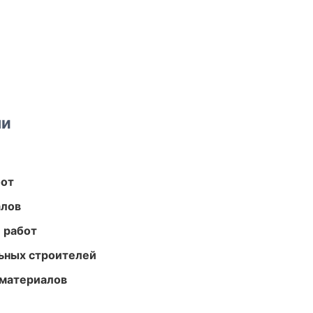
ми
бот
алов
 работ
ьных строителей
 материалов