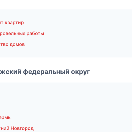
т квартир
ровельные работы
тво домов
лжский федеральный округ
ермь
жний Новгород