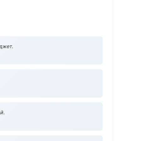
джет.
й.