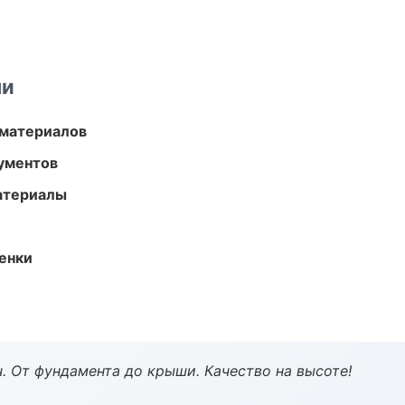
ми
 материалов
ументов
атериалы
енки
ч. От фундамента до крыши. Качество на высоте!