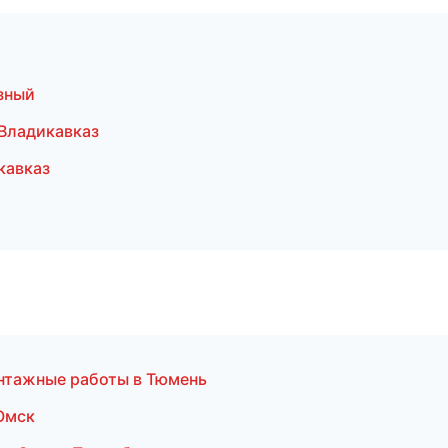
зный
Владикавказ
кавказ
нтажные работы в Тюмень
Омск