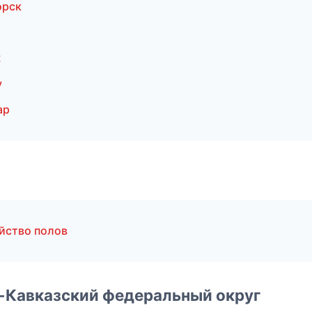
орск
ж
у
ар
йство полов
о-Кавказский федеральный округ