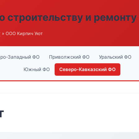
о строительству и ремонту
г
» ООО Кирпич Уют
ро-Западный ФО
Приволжский ФО
Уральский ФО
Южный ФО
Северо-Кавказский ФО
т