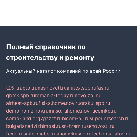
Полный справочник по
строительству и ремонту
Актуальный каталог компаний по всей России
t25-tractor.ru
nashicveti.ru
alutex.spb.ru
fas.ru
gbmk.spb.ru
romania-today.ru
novoizol.ru
airheat-spb.ru
fisika.home.nov.ru
orakul.spb.ru
demo.home.nov.ru
mnso.ru
home.nov.ru
cemko.ru
comp-land.org
7gazet.ru
bicom-oil.ru
superiorsearch.ru
bulgarianedvizhimost.ru
sn-hram.ru
senovosti.ru
fexer.ru
snite-mebel.ru
anamvkusno.ru
technosaratov.ru