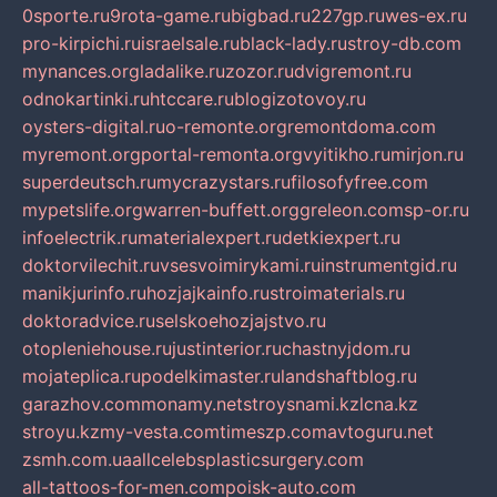
0sporte.ru
9rota-game.ru
bigbad.ru
227gp.ru
wes-ex.ru
pro-kirpichi.ru
israelsale.ru
black-lady.ru
stroy-db.com
mynances.org
ladalike.ru
zozor.ru
dvigremont.ru
odnokartinki.ru
htccare.ru
blogizotovoy.ru
oysters-digital.ru
o-remonte.org
remontdoma.com
myremont.org
portal-remonta.org
vyitikho.ru
mirjon.ru
superdeutsch.ru
mycrazystars.ru
filosofyfree.com
mypetslife.org
warren-buffett.org
greleon.com
sp-or.ru
infoelectrik.ru
materialexpert.ru
detkiexpert.ru
doktorvilechit.ru
vsesvoimirykami.ru
instrumentgid.ru
manikjurinfo.ru
hozjajkainfo.ru
stroimaterials.ru
doktoradvice.ru
selskoehozjajstvo.ru
otopleniehouse.ru
justinterior.ru
chastnyjdom.ru
mojateplica.ru
podelkimaster.ru
landshaftblog.ru
garazhov.com
monamy.net
stroysnami.kz
lcna.kz
stroyu.kz
my-vesta.com
timeszp.com
avtoguru.net
zsmh.com.ua
allcelebsplasticsurgery.com
all-tattoos-for-men.com
poisk-auto.com