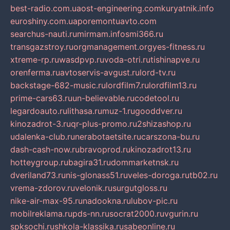
best-radio.com.ua
ost-engineering.com
kuryatnik.info
euroshiny.com.ua
poremontuavto.com
searchus-nauti.ru
mirmam.info
smi366.ru
transgazstroy.ru
orgmanagement.org
yes-fitness.ru
xtreme-rp.ru
wasdpvp.ru
voda-otri.ru
tishinapve.ru
orenferma.ru
avtoservis-avgust.ru
lord-tv.ru
backstage-682-music.ru
lordfilm7.ru
lordfilm13.ru
prime-cars63.ru
un-believable.ru
codetool.ru
legardoauto.ru
lithasa.ru
muz-1.ru
gooddver.ru
kinozadrot-3.ru
qr-plus-promo.ru
2shizashop.ru
udalenka-club.ru
nerabotaetsite.ru
carszona-bu.ru
dash-cash-now.ru
bravoprod.ru
kinozadrot13.ru
hotteygroup.ru
bagira31.ru
dommarketnsk.ru
dveriland73.ru
nis-glonass51.ru
veles-doroga.ru
tb02.ru
vrema-zdorov.ru
velonik.ru
surgutgloss.ru
nike-air-max-95.ru
nadookna.ru
lubov-pic.ru
mobilreklama.ru
pds-nn.ru
socrat2000.ru
vgurin.ru
spksochi.ru
shkola-klassika.ru
sabeonline.ru