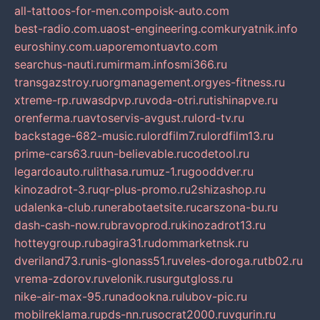
all-tattoos-for-men.com
poisk-auto.com
best-radio.com.ua
ost-engineering.com
kuryatnik.info
euroshiny.com.ua
poremontuavto.com
searchus-nauti.ru
mirmam.info
smi366.ru
transgazstroy.ru
orgmanagement.org
yes-fitness.ru
xtreme-rp.ru
wasdpvp.ru
voda-otri.ru
tishinapve.ru
orenferma.ru
avtoservis-avgust.ru
lord-tv.ru
backstage-682-music.ru
lordfilm7.ru
lordfilm13.ru
prime-cars63.ru
un-believable.ru
codetool.ru
legardoauto.ru
lithasa.ru
muz-1.ru
gooddver.ru
kinozadrot-3.ru
qr-plus-promo.ru
2shizashop.ru
udalenka-club.ru
nerabotaetsite.ru
carszona-bu.ru
dash-cash-now.ru
bravoprod.ru
kinozadrot13.ru
hotteygroup.ru
bagira31.ru
dommarketnsk.ru
dveriland73.ru
nis-glonass51.ru
veles-doroga.ru
tb02.ru
vrema-zdorov.ru
velonik.ru
surgutgloss.ru
nike-air-max-95.ru
nadookna.ru
lubov-pic.ru
mobilreklama.ru
pds-nn.ru
socrat2000.ru
vgurin.ru