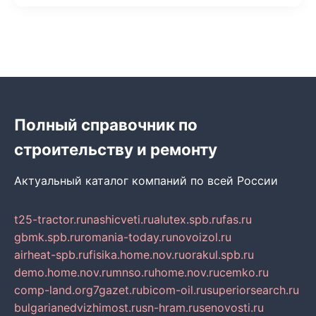
Полный справочник по
строительству и ремонту
Актуальный каталог компаний по всей России
t25-tractor.ru
nashicveti.ru
alutex.spb.ru
fas.ru
gbmk.spb.ru
romania-today.ru
novoizol.ru
airheat-spb.ru
fisika.home.nov.ru
orakul.spb.ru
demo.home.nov.ru
mnso.ru
home.nov.ru
cemko.ru
comp-land.org
7gazet.ru
bicom-oil.ru
superiorsearch.ru
bulgarianedvizhimost.ru
sn-hram.ru
senovosti.ru