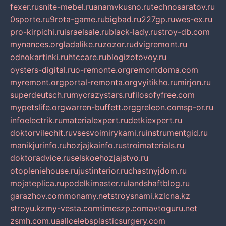
fexer.ru
snite-mebel.ru
anamvkusno.ru
technosaratov.ru
0sporte.ru
9rota-game.ru
bigbad.ru
227gp.ru
wes-ex.ru
pro-kirpichi.ru
israelsale.ru
black-lady.ru
stroy-db.com
mynances.org
ladalike.ru
zozor.ru
dvigremont.ru
odnokartinki.ru
htccare.ru
blogizotovoy.ru
oysters-digital.ru
o-remonte.org
remontdoma.com
myremont.org
portal-remonta.org
vyitikho.ru
mirjon.ru
superdeutsch.ru
mycrazystars.ru
filosofyfree.com
mypetslife.org
warren-buffett.org
greleon.com
sp-or.ru
infoelectrik.ru
materialexpert.ru
detkiexpert.ru
doktorvilechit.ru
vsesvoimirykami.ru
instrumentgid.ru
manikjurinfo.ru
hozjajkainfo.ru
stroimaterials.ru
doktoradvice.ru
selskoehozjajstvo.ru
otopleniehouse.ru
justinterior.ru
chastnyjdom.ru
mojateplica.ru
podelkimaster.ru
landshaftblog.ru
garazhov.com
monamy.net
stroysnami.kz
lcna.kz
stroyu.kz
my-vesta.com
timeszp.com
avtoguru.net
zsmh.com.ua
allcelebsplasticsurgery.com