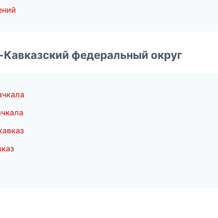
ений
о-Кавказский федеральный округ
ачкала
ачкала
кавказ
вказ