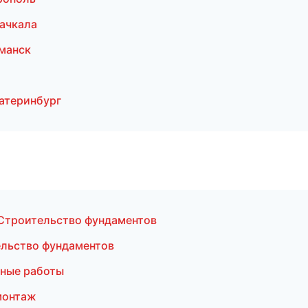
ачкала
манск
атеринбург
Строительство фундаментов
ельство фундаментов
ные работы
монтаж