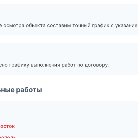
е осмотра объекта составим точный график с указание
сно графику выполнения работ по договору.
ьные работы
восток
рополь