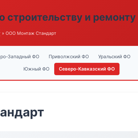
о строительству и ремонту
г
» ООО Монтаж Стандарт
ро-Западный ФО
Приволжский ФО
Уральский ФО
Южный ФО
Северо-Кавказский ФО
андарт