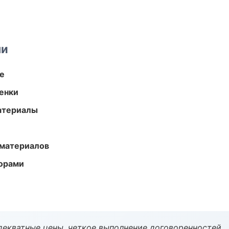
ми
те
енки
атериалы
 материалов
торами
декватные цены, четкое выполнение договоренностей.