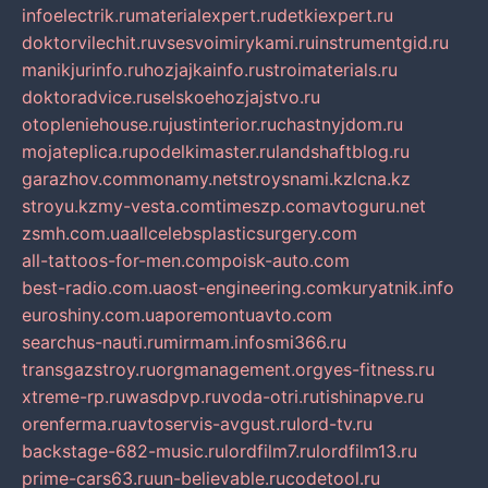
infoelectrik.ru
materialexpert.ru
detkiexpert.ru
doktorvilechit.ru
vsesvoimirykami.ru
instrumentgid.ru
manikjurinfo.ru
hozjajkainfo.ru
stroimaterials.ru
doktoradvice.ru
selskoehozjajstvo.ru
otopleniehouse.ru
justinterior.ru
chastnyjdom.ru
mojateplica.ru
podelkimaster.ru
landshaftblog.ru
garazhov.com
monamy.net
stroysnami.kz
lcna.kz
stroyu.kz
my-vesta.com
timeszp.com
avtoguru.net
zsmh.com.ua
allcelebsplasticsurgery.com
all-tattoos-for-men.com
poisk-auto.com
best-radio.com.ua
ost-engineering.com
kuryatnik.info
euroshiny.com.ua
poremontuavto.com
searchus-nauti.ru
mirmam.info
smi366.ru
transgazstroy.ru
orgmanagement.org
yes-fitness.ru
xtreme-rp.ru
wasdpvp.ru
voda-otri.ru
tishinapve.ru
orenferma.ru
avtoservis-avgust.ru
lord-tv.ru
backstage-682-music.ru
lordfilm7.ru
lordfilm13.ru
prime-cars63.ru
un-believable.ru
codetool.ru