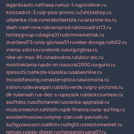
legardoauto.ru
lithasa.ru
muz-1.ru
gooddver.ru
kinozadrot-3.ru
qr-plus-promo.ru
2shizashop.ru
udalenka-club.ru
nerabotaetsite.ru
carszona-bu.ru
dash-cash-now.ru
bravoprod.ru
kinozadrot13.ru
hotteygroup.ru
bagira31.ru
dommarketnsk.ru
dveriland73.ru
nis-glonass51.ru
veles-doroga.ru
tb02.ru
vrema-zdorov.ru
velonik.ru
surgutgloss.ru
nike-air-max-95.ru
nadookna.ru
lubov-pic.ru
mobilreklama.ru
pds-nn.ru
socrat2000.ru
vgurin.ru
spksochi.ru
shkola-klassika.ru
sabeonline.ru
mosoblfencing.ru
masteroptica.ru
lucomoria.ru
iration.ru
devanagari.ru
biblioverde.ru
igro-pictures.ru
dk-tulamash.ru
s-dez-s.ru
peysok.ru
blackcountess.ru
asoftdoc.ru
scifichannel.ru
ocenka-appraisal.ru
mudconnector.ru
hitstih.ru
pik-finance.ru
vip-surfing.ru
wundermoscow.ru
olymp-clan.ru
dr-pavlush.ru
su2lgyoeucscn.ru
allkmv.ru
dhgfd.ru
tesotomeshell.ru
netoen.ru
web-digest.ru
changanqiyuana07.ru