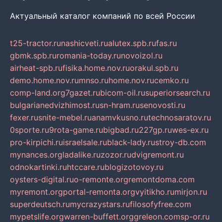
Актуальный каталог компаний по всей России
t25-tractor.ru
nashicveti.ru
alutex.spb.ru
fas.ru
gbmk.spb.ru
romania-today.ru
novoizol.ru
airheat-spb.ru
fisika.home.nov.ru
orakul.spb.ru
demo.home.nov.ru
mnso.ru
home.nov.ru
cemko.ru
comp-land.org
7gazet.ru
bicom-oil.ru
superiorsearch.ru
bulgarianedvizhimost.ru
sn-hram.ru
senovosti.ru
fexer.ru
snite-mebel.ru
anamvkusno.ru
technosaratov.ru
0sporte.ru
9rota-game.ru
bigbad.ru
227gp.ru
wes-ex.ru
pro-kirpichi.ru
israelsale.ru
black-lady.ru
stroy-db.com
mynances.org
ladalike.ru
zozor.ru
dvigremont.ru
odnokartinki.ru
htccare.ru
blogizotovoy.ru
oysters-digital.ru
o-remonte.org
remontdoma.com
myremont.org
portal-remonta.org
vyitikho.ru
mirjon.ru
superdeutsch.ru
mycrazystars.ru
filosofyfree.com
mypetslife.org
warren-buffett.org
greleon.com
sp-or.ru