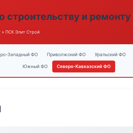
о строительству и ремонту
г
» ПСК Элит Строй
ро-Западный ФО
Приволжский ФО
Уральский ФО
Южный ФО
Северо-Кавказский ФО
й