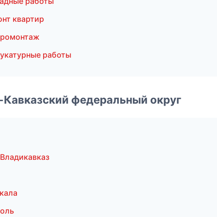
адные работы
нт квартир
тромонтаж
укатурные работы
о-Кавказский федеральный округ
Владикавказ
кала
поль