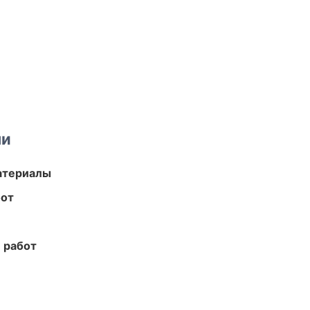
ми
атериалы
бот
 работ