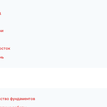
д
чи
осток
нь
ство фундаментов