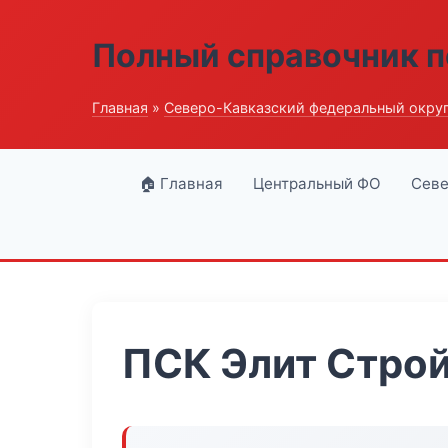
Полный справочник п
Главная
»
Северо-Кавказский федеральный окру
🏠 Главная
Центральный ФО
Севе
ПСК Элит Стро