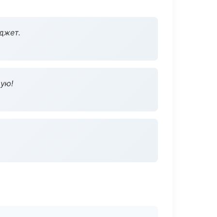
джет.
дую!