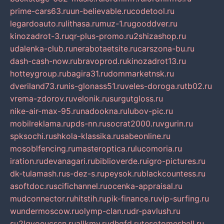
prime-cars63.ru
un-believable.ru
codetool.ru
legardoauto.ru
lithasa.ru
muz-1.ru
gooddver.ru
kinozadrot-3.ru
qr-plus-promo.ru
2shizashop.ru
udalenka-club.ru
nerabotaetsite.ru
carszona-bu.ru
dash-cash-now.ru
bravoprod.ru
kinozadrot13.ru
hotteygroup.ru
bagira31.ru
dommarketnsk.ru
dveriland73.ru
nis-glonass51.ru
veles-doroga.ru
tb02.ru
vrema-zdorov.ru
velonik.ru
surgutgloss.ru
nike-air-max-95.ru
nadookna.ru
lubov-pic.ru
mobilreklama.ru
pds-nn.ru
socrat2000.ru
vgurin.ru
spksochi.ru
shkola-klassika.ru
sabeonline.ru
mosoblfencing.ru
masteroptica.ru
lucomoria.ru
iration.ru
devanagari.ru
biblioverde.ru
igro-pictures.ru
dk-tulamash.ru
s-dez-s.ru
peysok.ru
blackcountess.ru
asoftdoc.ru
scifichannel.ru
ocenka-appraisal.ru
mudconnector.ru
hitstih.ru
pik-finance.ru
vip-surfing.ru
wundermoscow.ru
olymp-clan.ru
dr-pavlush.ru
su2lgyoeucscn.ru
allkmv.ru
dhgfd.ru
tesotomeshell.ru