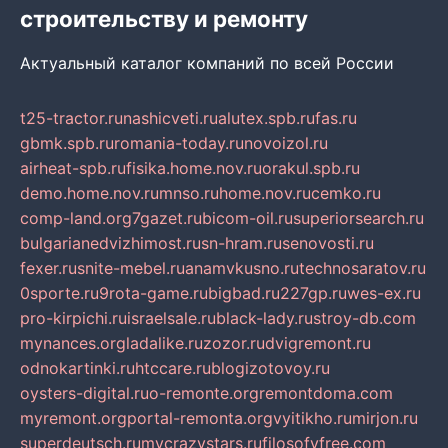
строительству и ремонту
Актуальный каталог компаний по всей России
t25-tractor.ru
nashicveti.ru
alutex.spb.ru
fas.ru
gbmk.spb.ru
romania-today.ru
novoizol.ru
airheat-spb.ru
fisika.home.nov.ru
orakul.spb.ru
demo.home.nov.ru
mnso.ru
home.nov.ru
cemko.ru
comp-land.org
7gazet.ru
bicom-oil.ru
superiorsearch.ru
bulgarianedvizhimost.ru
sn-hram.ru
senovosti.ru
fexer.ru
snite-mebel.ru
anamvkusno.ru
technosaratov.ru
0sporte.ru
9rota-game.ru
bigbad.ru
227gp.ru
wes-ex.ru
pro-kirpichi.ru
israelsale.ru
black-lady.ru
stroy-db.com
mynances.org
ladalike.ru
zozor.ru
dvigremont.ru
odnokartinki.ru
htccare.ru
blogizotovoy.ru
oysters-digital.ru
o-remonte.org
remontdoma.com
myremont.org
portal-remonta.org
vyitikho.ru
mirjon.ru
superdeutsch.ru
mycrazystars.ru
filosofyfree.com