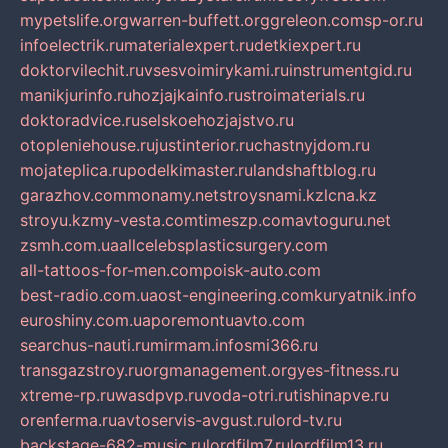
mypetslife.org
warren-buffett.org
greleon.com
sp-or.ru
infoelectrik.ru
materialexpert.ru
detkiexpert.ru
doktorvilechit.ru
vsesvoimirykami.ru
instrumentgid.ru
manikjurinfo.ru
hozjajkainfo.ru
stroimaterials.ru
doktoradvice.ru
selskoehozjajstvo.ru
otopleniehouse.ru
justinterior.ru
chastnyjdom.ru
mojateplica.ru
podelkimaster.ru
landshaftblog.ru
garazhov.com
monamy.net
stroysnami.kz
lcna.kz
stroyu.kz
my-vesta.com
timeszp.com
avtoguru.net
zsmh.com.ua
allcelebsplasticsurgery.com
all-tattoos-for-men.com
poisk-auto.com
best-radio.com.ua
ost-engineering.com
kuryatnik.info
euroshiny.com.ua
poremontuavto.com
searchus-nauti.ru
mirmam.info
smi366.ru
transgazstroy.ru
orgmanagement.org
yes-fitness.ru
xtreme-rp.ru
wasdpvp.ru
voda-otri.ru
tishinapve.ru
orenferma.ru
avtoservis-avgust.ru
lord-tv.ru
backstage-682-music.ru
lordfilm7.ru
lordfilm13.ru