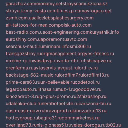
garazhov.com
monamy.net
stroysnami.kz
lcna.kz
stroyu.kz
my-vesta.com
timeszp.com
avtoguru.net
zsmh.com.ua
allcelebsplasticsurgery.com
all-tattoos-for-men.com
poisk-auto.com
best-radio.com.ua
ost-engineering.com
kuryatnik.info
euroshiny.com.ua
poremontuavto.com
searchus-nauti.ru
mirmam.info
smi366.ru
transgazstroy.ru
orgmanagement.org
yes-fitness.ru
xtreme-rp.ru
wasdpvp.ru
voda-otri.ru
tishinapve.ru
orenferma.ru
avtoservis-avgust.ru
lord-tv.ru
backstage-682-music.ru
lordfilm7.ru
lordfilm13.ru
prime-cars63.ru
un-believable.ru
codetool.ru
legardoauto.ru
lithasa.ru
muz-1.ru
gooddver.ru
kinozadrot-3.ru
qr-plus-promo.ru
2shizashop.ru
udalenka-club.ru
nerabotaetsite.ru
carszona-bu.ru
dash-cash-now.ru
bravoprod.ru
kinozadrot13.ru
hotteygroup.ru
bagira31.ru
dommarketnsk.ru
dveriland73.ru
nis-glonass51.ru
veles-doroga.ru
tb02.ru