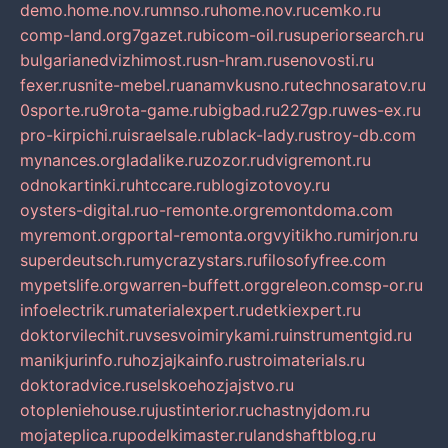
demo.home.nov.ru
mnso.ru
home.nov.ru
cemko.ru
comp-land.org
7gazet.ru
bicom-oil.ru
superiorsearch.ru
bulgarianedvizhimost.ru
sn-hram.ru
senovosti.ru
fexer.ru
snite-mebel.ru
anamvkusno.ru
technosaratov.ru
0sporte.ru
9rota-game.ru
bigbad.ru
227gp.ru
wes-ex.ru
pro-kirpichi.ru
israelsale.ru
black-lady.ru
stroy-db.com
mynances.org
ladalike.ru
zozor.ru
dvigremont.ru
odnokartinki.ru
htccare.ru
blogizotovoy.ru
oysters-digital.ru
o-remonte.org
remontdoma.com
myremont.org
portal-remonta.org
vyitikho.ru
mirjon.ru
superdeutsch.ru
mycrazystars.ru
filosofyfree.com
mypetslife.org
warren-buffett.org
greleon.com
sp-or.ru
infoelectrik.ru
materialexpert.ru
detkiexpert.ru
doktorvilechit.ru
vsesvoimirykami.ru
instrumentgid.ru
manikjurinfo.ru
hozjajkainfo.ru
stroimaterials.ru
doktoradvice.ru
selskoehozjajstvo.ru
otopleniehouse.ru
justinterior.ru
chastnyjdom.ru
mojateplica.ru
podelkimaster.ru
landshaftblog.ru