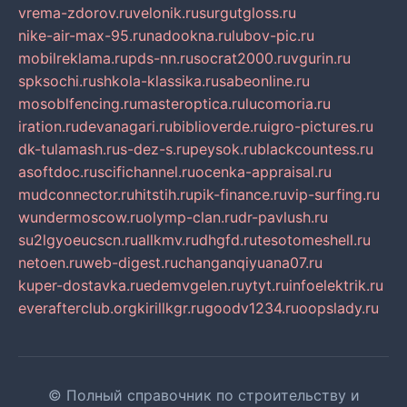
vrema-zdorov.ru
velonik.ru
surgutgloss.ru
nike-air-max-95.ru
nadookna.ru
lubov-pic.ru
mobilreklama.ru
pds-nn.ru
socrat2000.ru
vgurin.ru
spksochi.ru
shkola-klassika.ru
sabeonline.ru
mosoblfencing.ru
masteroptica.ru
lucomoria.ru
iration.ru
devanagari.ru
biblioverde.ru
igro-pictures.ru
dk-tulamash.ru
s-dez-s.ru
peysok.ru
blackcountess.ru
asoftdoc.ru
scifichannel.ru
ocenka-appraisal.ru
mudconnector.ru
hitstih.ru
pik-finance.ru
vip-surfing.ru
wundermoscow.ru
olymp-clan.ru
dr-pavlush.ru
su2lgyoeucscn.ru
allkmv.ru
dhgfd.ru
tesotomeshell.ru
netoen.ru
web-digest.ru
changanqiyuana07.ru
kuper-dostavka.ru
edemvgelen.ru
ytyt.ru
infoelektrik.ru
everafterclub.org
kirillkgr.ru
goodv1234.ru
oopslady.ru
© Полный справочник по строительству и