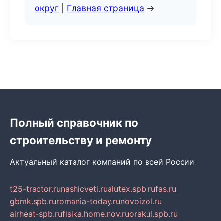
округ
|
Главная страница
→
Полный справочник по
строительству и ремонту
Актуальный каталог компаний по всей России
t25-tractor.ru
nashicveti.ru
alutex.spb.ru
fas.ru
gbmk.spb.ru
romania-today.ru
novoizol.ru
airheat-spb.ru
fisika.home.nov.ru
orakul.spb.ru