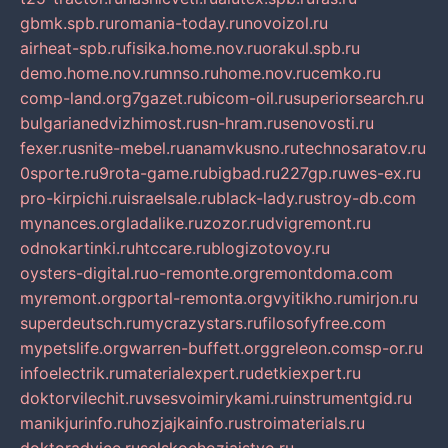
gbmk.spb.ru
romania-today.ru
novoizol.ru
airheat-spb.ru
fisika.home.nov.ru
orakul.spb.ru
demo.home.nov.ru
mnso.ru
home.nov.ru
cemko.ru
comp-land.org
7gazet.ru
bicom-oil.ru
superiorsearch.ru
bulgarianedvizhimost.ru
sn-hram.ru
senovosti.ru
fexer.ru
snite-mebel.ru
anamvkusno.ru
technosaratov.ru
0sporte.ru
9rota-game.ru
bigbad.ru
227gp.ru
wes-ex.ru
pro-kirpichi.ru
israelsale.ru
black-lady.ru
stroy-db.com
mynances.org
ladalike.ru
zozor.ru
dvigremont.ru
odnokartinki.ru
htccare.ru
blogizotovoy.ru
oysters-digital.ru
o-remonte.org
remontdoma.com
myremont.org
portal-remonta.org
vyitikho.ru
mirjon.ru
superdeutsch.ru
mycrazystars.ru
filosofyfree.com
mypetslife.org
warren-buffett.org
greleon.com
sp-or.ru
infoelectrik.ru
materialexpert.ru
detkiexpert.ru
doktorvilechit.ru
vsesvoimirykami.ru
instrumentgid.ru
manikjurinfo.ru
hozjajkainfo.ru
stroimaterials.ru