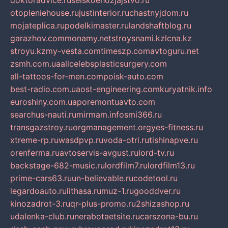
doktoradvice.ru
selskoehozjajstvo.ru
otopleniehouse.ru
justinterior.ru
chastnyjdom.ru
mojateplica.ru
podelkimaster.ru
landshaftblog.ru
garazhov.com
monamy.net
stroysnami.kz
lcna.kz
stroyu.kz
my-vesta.com
timeszp.com
avtoguru.net
zsmh.com.ua
allcelebsplasticsurgery.com
all-tattoos-for-men.com
poisk-auto.com
best-radio.com.ua
ost-engineering.com
kuryatnik.info
euroshiny.com.ua
poremontuavto.com
searchus-nauti.ru
mirmam.info
smi366.ru
transgazstroy.ru
orgmanagement.org
yes-fitness.ru
xtreme-rp.ru
wasdpvp.ru
voda-otri.ru
tishinapve.ru
orenferma.ru
avtoservis-avgust.ru
lord-tv.ru
backstage-682-music.ru
lordfilm7.ru
lordfilm13.ru
prime-cars63.ru
un-believable.ru
codetool.ru
legardoauto.ru
lithasa.ru
muz-1.ru
gooddver.ru
kinozadrot-3.ru
qr-plus-promo.ru
2shizashop.ru
udalenka-club.ru
nerabotaetsite.ru
carszona-bu.ru