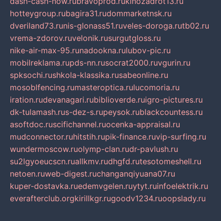
dash-cash-now.ru
bravoprod.ru
kinozadrot13.ru
hotteygroup.ru
bagira31.ru
dommarketnsk.ru
dveriland73.ru
nis-glonass51.ru
veles-doroga.ru
tb02.ru
vrema-zdorov.ru
velonik.ru
surgutgloss.ru
nike-air-max-95.ru
nadookna.ru
lubov-pic.ru
mobilreklama.ru
pds-nn.ru
socrat2000.ru
vgurin.ru
spksochi.ru
shkola-klassika.ru
sabeonline.ru
mosoblfencing.ru
masteroptica.ru
lucomoria.ru
iration.ru
devanagari.ru
biblioverde.ru
igro-pictures.ru
dk-tulamash.ru
s-dez-s.ru
peysok.ru
blackcountess.ru
asoftdoc.ru
scifichannel.ru
ocenka-appraisal.ru
mudconnector.ru
hitstih.ru
pik-finance.ru
vip-surfing.ru
wundermoscow.ru
olymp-clan.ru
dr-pavlush.ru
su2lgyoeucscn.ru
allkmv.ru
dhgfd.ru
tesotomeshell.ru
netoen.ru
web-digest.ru
changanqiyuana07.ru
kuper-dostavka.ru
edemvgelen.ru
ytyt.ru
infoelektrik.ru
everafterclub.org
kirillkgr.ru
goodv1234.ru
oopslady.ru