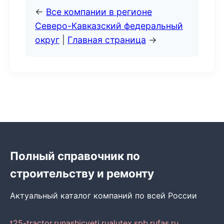
←
Все компании в регионе
Северо-Кавказский федеральный
округ
|
Главная страница
→
Полный справочник по
строительству и ремонту
Актуальный каталог компаний по всей России
t25-tractor.ru
nashicveti.ru
alutex.spb.ru
fas.ru