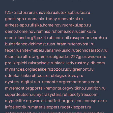
t25-tractor.ru
nashicveti.ru
alutex.spb.ru
fas.ru
gbmk.spb.ru
romania-today.ru
novoizol.ru
airheat-spb.ru
fisika.home.nov.ru
orakul.spb.ru
demo.home.nov.ru
mnso.ru
home.nov.ru
cemko.ru
comp-land.org
7gazet.ru
bicom-oil.ru
superiorsearch.ru
bulgarianedvizhimost.ru
sn-hram.ru
senovosti.ru
fexer.ru
snite-mebel.ru
anamvkusno.ru
technosaratov.ru
0sporte.ru
9rota-game.ru
bigbad.ru
227gp.ru
wes-ex.ru
pro-kirpichi.ru
israelsale.ru
black-lady.ru
stroy-db.com
mynances.org
ladalike.ru
zozor.ru
dvigremont.ru
odnokartinki.ru
htccare.ru
blogizotovoy.ru
oysters-digital.ru
o-remonte.org
remontdoma.com
myremont.org
portal-remonta.org
vyitikho.ru
mirjon.ru
superdeutsch.ru
mycrazystars.ru
filosofyfree.com
mypetslife.org
warren-buffett.org
greleon.com
sp-or.ru
infoelectrik.ru
materialexpert.ru
detkiexpert.ru