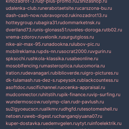
kinozadrot-3.ru
qr-plus-promo.ru
2shizashop.ru
udalenka-club.ru
nerabotaetsite.ru
carszona-bu.ru
dash-cash-now.ru
bravoprod.ru
kinozadrot13.ru
hotteygroup.ru
bagira31.ru
dommarketnsk.ru
dveriland73.ru
nis-glonass51.ru
veles-doroga.ru
tb02.ru
vrema-zdorov.ru
velonik.ru
surgutgloss.ru
nike-air-max-95.ru
nadookna.ru
lubov-pic.ru
mobilreklama.ru
pds-nn.ru
socrat2000.ru
vgurin.ru
spksochi.ru
shkola-klassika.ru
sabeonline.ru
mosoblfencing.ru
masteroptica.ru
lucomoria.ru
iration.ru
devanagari.ru
biblioverde.ru
igro-pictures.ru
dk-tulamash.ru
s-dez-s.ru
peysok.ru
blackcountess.ru
asoftdoc.ru
scifichannel.ru
ocenka-appraisal.ru
mudconnector.ru
hitstih.ru
pik-finance.ru
vip-surfing.ru
wundermoscow.ru
olymp-clan.ru
dr-pavlush.ru
su2lgyoeucscn.ru
allkmv.ru
dhgfd.ru
tesotomeshell.ru
netoen.ru
web-digest.ru
changanqiyuana07.ru
kuper-dostavka.ru
edemvgelen.ru
ytyt.ru
infoelektrik.ru