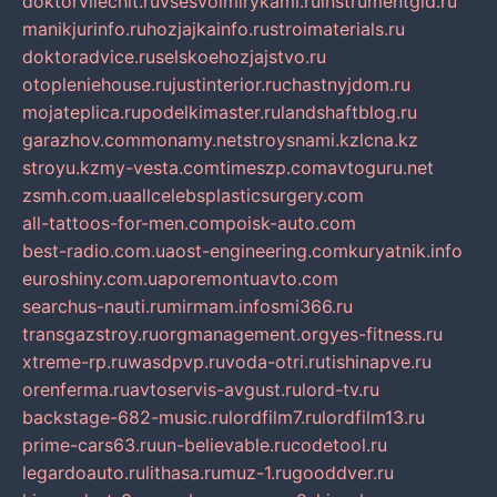
doktorvilechit.ru
vsesvoimirykami.ru
instrumentgid.ru
manikjurinfo.ru
hozjajkainfo.ru
stroimaterials.ru
doktoradvice.ru
selskoehozjajstvo.ru
otopleniehouse.ru
justinterior.ru
chastnyjdom.ru
mojateplica.ru
podelkimaster.ru
landshaftblog.ru
garazhov.com
monamy.net
stroysnami.kz
lcna.kz
stroyu.kz
my-vesta.com
timeszp.com
avtoguru.net
zsmh.com.ua
allcelebsplasticsurgery.com
all-tattoos-for-men.com
poisk-auto.com
best-radio.com.ua
ost-engineering.com
kuryatnik.info
euroshiny.com.ua
poremontuavto.com
searchus-nauti.ru
mirmam.info
smi366.ru
transgazstroy.ru
orgmanagement.org
yes-fitness.ru
xtreme-rp.ru
wasdpvp.ru
voda-otri.ru
tishinapve.ru
orenferma.ru
avtoservis-avgust.ru
lord-tv.ru
backstage-682-music.ru
lordfilm7.ru
lordfilm13.ru
prime-cars63.ru
un-believable.ru
codetool.ru
legardoauto.ru
lithasa.ru
muz-1.ru
gooddver.ru