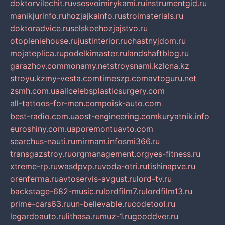
doktorvilechit.ru
vsesvoimirykami.ru
instrumentgid.ru
manikjurinfo.ru
hozjajkainfo.ru
stroimaterials.ru
doktoradvice.ru
selskoehozjajstvo.ru
otopleniehouse.ru
justinterior.ru
chastnyjdom.ru
mojateplica.ru
podelkimaster.ru
landshaftblog.ru
garazhov.com
monamy.net
stroysnami.kz
lcna.kz
stroyu.kz
my-vesta.com
timeszp.com
avtoguru.net
zsmh.com.ua
allcelebsplasticsurgery.com
all-tattoos-for-men.com
poisk-auto.com
best-radio.com.ua
ost-engineering.com
kuryatnik.info
euroshiny.com.ua
poremontuavto.com
searchus-nauti.ru
mirmam.info
smi366.ru
transgazstroy.ru
orgmanagement.org
yes-fitness.ru
xtreme-rp.ru
wasdpvp.ru
voda-otri.ru
tishinapve.ru
orenferma.ru
avtoservis-avgust.ru
lord-tv.ru
backstage-682-music.ru
lordfilm7.ru
lordfilm13.ru
prime-cars63.ru
un-believable.ru
codetool.ru
legardoauto.ru
lithasa.ru
muz-1.ru
gooddver.ru