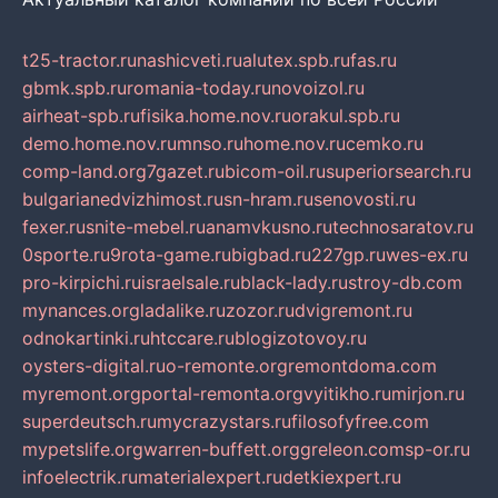
t25-tractor.ru
nashicveti.ru
alutex.spb.ru
fas.ru
gbmk.spb.ru
romania-today.ru
novoizol.ru
airheat-spb.ru
fisika.home.nov.ru
orakul.spb.ru
demo.home.nov.ru
mnso.ru
home.nov.ru
cemko.ru
comp-land.org
7gazet.ru
bicom-oil.ru
superiorsearch.ru
bulgarianedvizhimost.ru
sn-hram.ru
senovosti.ru
fexer.ru
snite-mebel.ru
anamvkusno.ru
technosaratov.ru
0sporte.ru
9rota-game.ru
bigbad.ru
227gp.ru
wes-ex.ru
pro-kirpichi.ru
israelsale.ru
black-lady.ru
stroy-db.com
mynances.org
ladalike.ru
zozor.ru
dvigremont.ru
odnokartinki.ru
htccare.ru
blogizotovoy.ru
oysters-digital.ru
o-remonte.org
remontdoma.com
myremont.org
portal-remonta.org
vyitikho.ru
mirjon.ru
superdeutsch.ru
mycrazystars.ru
filosofyfree.com
mypetslife.org
warren-buffett.org
greleon.com
sp-or.ru
infoelectrik.ru
materialexpert.ru
detkiexpert.ru