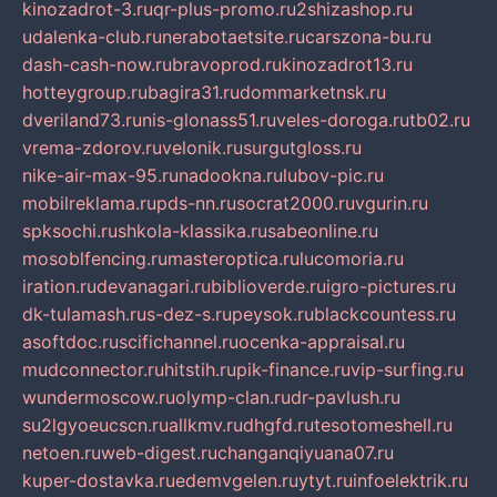
kinozadrot-3.ru
qr-plus-promo.ru
2shizashop.ru
udalenka-club.ru
nerabotaetsite.ru
carszona-bu.ru
dash-cash-now.ru
bravoprod.ru
kinozadrot13.ru
hotteygroup.ru
bagira31.ru
dommarketnsk.ru
dveriland73.ru
nis-glonass51.ru
veles-doroga.ru
tb02.ru
vrema-zdorov.ru
velonik.ru
surgutgloss.ru
nike-air-max-95.ru
nadookna.ru
lubov-pic.ru
mobilreklama.ru
pds-nn.ru
socrat2000.ru
vgurin.ru
spksochi.ru
shkola-klassika.ru
sabeonline.ru
mosoblfencing.ru
masteroptica.ru
lucomoria.ru
iration.ru
devanagari.ru
biblioverde.ru
igro-pictures.ru
dk-tulamash.ru
s-dez-s.ru
peysok.ru
blackcountess.ru
asoftdoc.ru
scifichannel.ru
ocenka-appraisal.ru
mudconnector.ru
hitstih.ru
pik-finance.ru
vip-surfing.ru
wundermoscow.ru
olymp-clan.ru
dr-pavlush.ru
su2lgyoeucscn.ru
allkmv.ru
dhgfd.ru
tesotomeshell.ru
netoen.ru
web-digest.ru
changanqiyuana07.ru
kuper-dostavka.ru
edemvgelen.ru
ytyt.ru
infoelektrik.ru