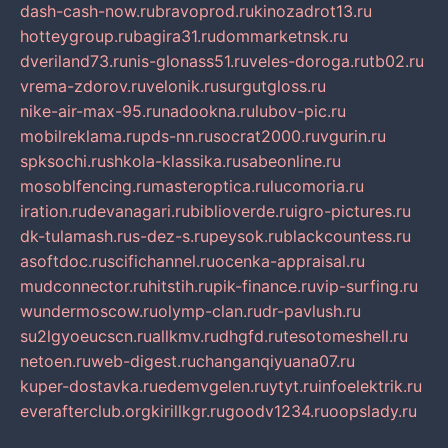
dash-cash-now.ru
bravoprod.ru
kinozadrot13.ru
hotteygroup.ru
bagira31.ru
dommarketnsk.ru
dveriland73.ru
nis-glonass51.ru
veles-doroga.ru
tb02.ru
vrema-zdorov.ru
velonik.ru
surgutgloss.ru
nike-air-max-95.ru
nadookna.ru
lubov-pic.ru
mobilreklama.ru
pds-nn.ru
socrat2000.ru
vgurin.ru
spksochi.ru
shkola-klassika.ru
sabeonline.ru
mosoblfencing.ru
masteroptica.ru
lucomoria.ru
iration.ru
devanagari.ru
biblioverde.ru
igro-pictures.ru
dk-tulamash.ru
s-dez-s.ru
peysok.ru
blackcountess.ru
asoftdoc.ru
scifichannel.ru
ocenka-appraisal.ru
mudconnector.ru
hitstih.ru
pik-finance.ru
vip-surfing.ru
wundermoscow.ru
olymp-clan.ru
dr-pavlush.ru
su2lgyoeucscn.ru
allkmv.ru
dhgfd.ru
tesotomeshell.ru
netoen.ru
web-digest.ru
changanqiyuana07.ru
kuper-dostavka.ru
edemvgelen.ru
ytyt.ru
infoelektrik.ru
everafterclub.org
kirillkgr.ru
goodv1234.ru
oopslady.ru