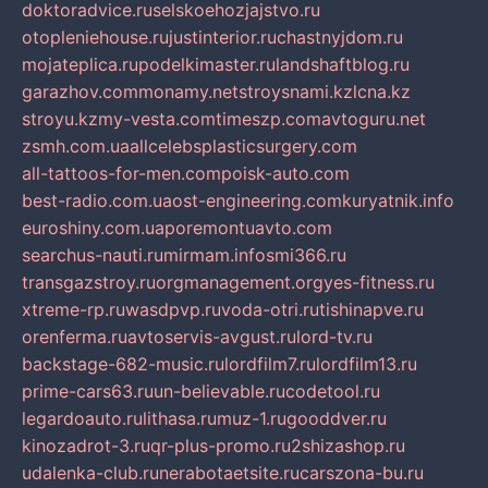
doktoradvice.ru
selskoehozjajstvo.ru
otopleniehouse.ru
justinterior.ru
chastnyjdom.ru
mojateplica.ru
podelkimaster.ru
landshaftblog.ru
garazhov.com
monamy.net
stroysnami.kz
lcna.kz
stroyu.kz
my-vesta.com
timeszp.com
avtoguru.net
zsmh.com.ua
allcelebsplasticsurgery.com
all-tattoos-for-men.com
poisk-auto.com
best-radio.com.ua
ost-engineering.com
kuryatnik.info
euroshiny.com.ua
poremontuavto.com
searchus-nauti.ru
mirmam.info
smi366.ru
transgazstroy.ru
orgmanagement.org
yes-fitness.ru
xtreme-rp.ru
wasdpvp.ru
voda-otri.ru
tishinapve.ru
orenferma.ru
avtoservis-avgust.ru
lord-tv.ru
backstage-682-music.ru
lordfilm7.ru
lordfilm13.ru
prime-cars63.ru
un-believable.ru
codetool.ru
legardoauto.ru
lithasa.ru
muz-1.ru
gooddver.ru
kinozadrot-3.ru
qr-plus-promo.ru
2shizashop.ru
udalenka-club.ru
nerabotaetsite.ru
carszona-bu.ru