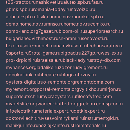
t25-tractor.ru
nashicveti.ru
alutex.spb.ru
fas.ru
gbmk.spb.ru
romania-today.ru
novoizol.ru
airheat-spb.ru
fisika.home.nov.ru
orakul.spb.ru
demo.home.nov.ru
mnso.ru
home.nov.ru
cemko.ru
comp-land.org
7gazet.ru
bicom-oil.ru
superiorsearch.ru
bulgarianedvizhimost.ru
sn-hram.ru
senovosti.ru
fexer.ru
snite-mebel.ru
anamvkusno.ru
technosaratov.ru
0sporte.ru
9rota-game.ru
bigbad.ru
227gp.ru
wes-ex.ru
pro-kirpichi.ru
israelsale.ru
black-lady.ru
stroy-db.com
mynances.org
ladalike.ru
zozor.ru
dvigremont.ru
odnokartinki.ru
htccare.ru
blogizotovoy.ru
oysters-digital.ru
o-remonte.org
remontdoma.com
myremont.org
portal-remonta.org
vyitikho.ru
mirjon.ru
superdeutsch.ru
mycrazystars.ru
filosofyfree.com
mypetslife.org
warren-buffett.org
greleon.com
sp-or.ru
infoelectrik.ru
materialexpert.ru
detkiexpert.ru
doktorvilechit.ru
vsesvoimirykami.ru
instrumentgid.ru
manikjurinfo.ru
hozjajkainfo.ru
stroimaterials.ru