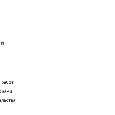
ми
 работ
торами
ельства