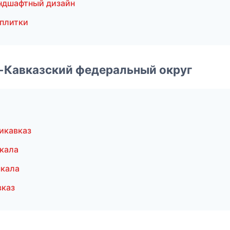
ндшафтный дизайн
 плитки
о-Кавказский федеральный округ
икавказ
кала
чкала
вказ