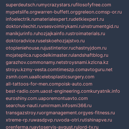
superdeutsch.ru
mycrazystars.ru
filosofyfree.com
mypetslife.org
warren-buffett.org
greleon.com
sp-or.ru
infoelectrik.ru
materialexpert.ru
detkiexpert.ru
doktorvilechit.ru
vsesvoimirykami.ru
instrumentgid.ru
manikjurinfo.ru
hozjajkainfo.ru
stroimaterials.ru
doktoradvice.ru
selskoehozjajstvo.ru
otopleniehouse.ru
justinterior.ru
chastnyjdom.ru
mojateplica.ru
podelkimaster.ru
landshaftblog.ru
garazhov.com
monamy.net
stroysnami.kz
lcna.kz
stroyu.kz
my-vesta.com
timeszp.com
avtoguru.net
zsmh.com.ua
allcelebsplasticsurgery.com
all-tattoos-for-men.com
poisk-auto.com
best-radio.com.ua
ost-engineering.com
kuryatnik.info
euroshiny.com.ua
poremontuavto.com
searchus-nauti.ru
mirmam.info
smi366.ru
transgazstroy.ru
orgmanagement.org
yes-fitness.ru
xtreme-rp.ru
wasdpvp.ru
voda-otri.ru
tishinapve.ru
orenferma.ru
avtoservis-avgust.ru
lord-tv.ru