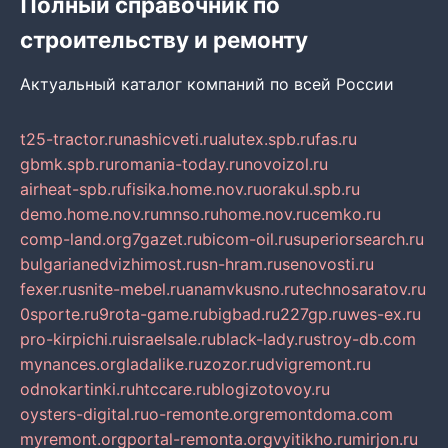
Полный справочник по
строительству и ремонту
Актуальный каталог компаний по всей России
t25-tractor.ru
nashicveti.ru
alutex.spb.ru
fas.ru
gbmk.spb.ru
romania-today.ru
novoizol.ru
airheat-spb.ru
fisika.home.nov.ru
orakul.spb.ru
demo.home.nov.ru
mnso.ru
home.nov.ru
cemko.ru
comp-land.org
7gazet.ru
bicom-oil.ru
superiorsearch.ru
bulgarianedvizhimost.ru
sn-hram.ru
senovosti.ru
fexer.ru
snite-mebel.ru
anamvkusno.ru
technosaratov.ru
0sporte.ru
9rota-game.ru
bigbad.ru
227gp.ru
wes-ex.ru
pro-kirpichi.ru
israelsale.ru
black-lady.ru
stroy-db.com
mynances.org
ladalike.ru
zozor.ru
dvigremont.ru
odnokartinki.ru
htccare.ru
blogizotovoy.ru
oysters-digital.ru
o-remonte.org
remontdoma.com
myremont.org
portal-remonta.org
vyitikho.ru
mirjon.ru