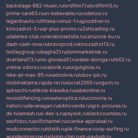
backstage-682-music.ru
lordfilm7.ru
lordfilm13.ru
prime-cars63.ru
un-believable.ru
codetool.ru
legardoauto.ru
lithasa.ru
muz-1.ru
gooddver.ru
kinozadrot-3.ru
qr-plus-promo.ru
2shizashop.ru
udalenka-club.ru
nerabotaetsite.ru
carszona-bu.ru
dash-cash-now.ru
bravoprod.ru
kinozadrot13.ru
hotteygroup.ru
bagira31.ru
dommarketnsk.ru
dveriland73.ru
nis-glonass51.ru
veles-doroga.ru
tb02.ru
vrema-zdorov.ru
velonik.ru
surgutgloss.ru
nike-air-max-95.ru
nadookna.ru
lubov-pic.ru
mobilreklama.ru
pds-nn.ru
socrat2000.ru
vgurin.ru
spksochi.ru
shkola-klassika.ru
sabeonline.ru
mosoblfencing.ru
masteroptica.ru
lucomoria.ru
iration.ru
devanagari.ru
biblioverde.ru
igro-pictures.ru
dk-tulamash.ru
s-dez-s.ru
peysok.ru
blackcountess.ru
asoftdoc.ru
scifichannel.ru
ocenka-appraisal.ru
mudconnector.ru
hitstih.ru
pik-finance.ru
vip-surfing.ru
wundermoscow.ru
olymp-clan.ru
dr-pavlush.ru