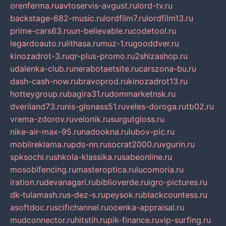
orenferma.ru
avtoservis-avgust.ru
lord-tv.ru
backstage-682-music.ru
lordfilm7.ru
lordfilm13.ru
prime-cars63.ru
un-believable.ru
codetool.ru
legardoauto.ru
lithasa.ru
muz-1.ru
gooddver.ru
kinozadrot-3.ru
qr-plus-promo.ru
2shizashop.ru
udalenka-club.ru
nerabotaetsite.ru
carszona-bu.ru
dash-cash-now.ru
bravoprod.ru
kinozadrot13.ru
hotteygroup.ru
bagira31.ru
dommarketnsk.ru
dveriland73.ru
nis-glonass51.ru
veles-doroga.ru
tb02.ru
vrema-zdorov.ru
velonik.ru
surgutgloss.ru
nike-air-max-95.ru
nadookna.ru
lubov-pic.ru
mobilreklama.ru
pds-nn.ru
socrat2000.ru
vgurin.ru
spksochi.ru
shkola-klassika.ru
sabeonline.ru
mosoblfencing.ru
masteroptica.ru
lucomoria.ru
iration.ru
devanagari.ru
biblioverde.ru
igro-pictures.ru
dk-tulamash.ru
s-dez-s.ru
peysok.ru
blackcountess.ru
asoftdoc.ru
scifichannel.ru
ocenka-appraisal.ru
mudconnector.ru
hitstih.ru
pik-finance.ru
vip-surfing.ru