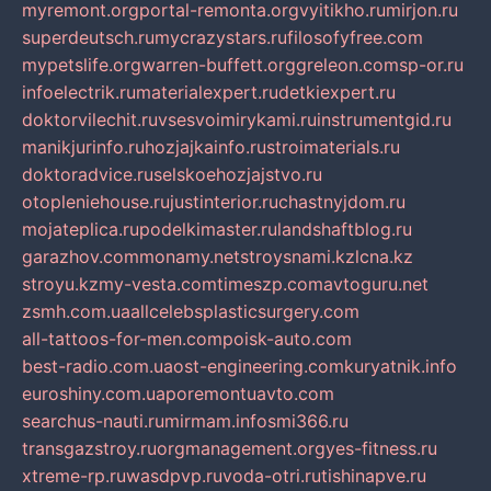
myremont.org
portal-remonta.org
vyitikho.ru
mirjon.ru
superdeutsch.ru
mycrazystars.ru
filosofyfree.com
mypetslife.org
warren-buffett.org
greleon.com
sp-or.ru
infoelectrik.ru
materialexpert.ru
detkiexpert.ru
doktorvilechit.ru
vsesvoimirykami.ru
instrumentgid.ru
manikjurinfo.ru
hozjajkainfo.ru
stroimaterials.ru
doktoradvice.ru
selskoehozjajstvo.ru
otopleniehouse.ru
justinterior.ru
chastnyjdom.ru
mojateplica.ru
podelkimaster.ru
landshaftblog.ru
garazhov.com
monamy.net
stroysnami.kz
lcna.kz
stroyu.kz
my-vesta.com
timeszp.com
avtoguru.net
zsmh.com.ua
allcelebsplasticsurgery.com
all-tattoos-for-men.com
poisk-auto.com
best-radio.com.ua
ost-engineering.com
kuryatnik.info
euroshiny.com.ua
poremontuavto.com
searchus-nauti.ru
mirmam.info
smi366.ru
transgazstroy.ru
orgmanagement.org
yes-fitness.ru
xtreme-rp.ru
wasdpvp.ru
voda-otri.ru
tishinapve.ru