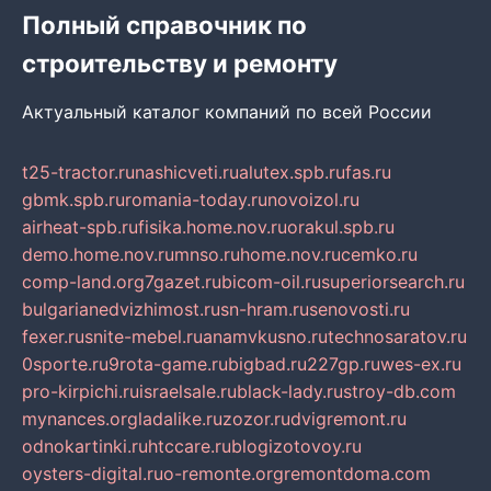
Полный справочник по
строительству и ремонту
Актуальный каталог компаний по всей России
t25-tractor.ru
nashicveti.ru
alutex.spb.ru
fas.ru
gbmk.spb.ru
romania-today.ru
novoizol.ru
airheat-spb.ru
fisika.home.nov.ru
orakul.spb.ru
demo.home.nov.ru
mnso.ru
home.nov.ru
cemko.ru
comp-land.org
7gazet.ru
bicom-oil.ru
superiorsearch.ru
bulgarianedvizhimost.ru
sn-hram.ru
senovosti.ru
fexer.ru
snite-mebel.ru
anamvkusno.ru
technosaratov.ru
0sporte.ru
9rota-game.ru
bigbad.ru
227gp.ru
wes-ex.ru
pro-kirpichi.ru
israelsale.ru
black-lady.ru
stroy-db.com
mynances.org
ladalike.ru
zozor.ru
dvigremont.ru
odnokartinki.ru
htccare.ru
blogizotovoy.ru
oysters-digital.ru
o-remonte.org
remontdoma.com