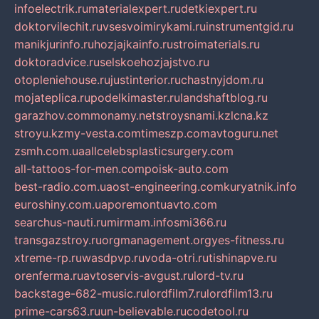
infoelectrik.ru
materialexpert.ru
detkiexpert.ru
doktorvilechit.ru
vsesvoimirykami.ru
instrumentgid.ru
manikjurinfo.ru
hozjajkainfo.ru
stroimaterials.ru
doktoradvice.ru
selskoehozjajstvo.ru
otopleniehouse.ru
justinterior.ru
chastnyjdom.ru
mojateplica.ru
podelkimaster.ru
landshaftblog.ru
garazhov.com
monamy.net
stroysnami.kz
lcna.kz
stroyu.kz
my-vesta.com
timeszp.com
avtoguru.net
zsmh.com.ua
allcelebsplasticsurgery.com
all-tattoos-for-men.com
poisk-auto.com
best-radio.com.ua
ost-engineering.com
kuryatnik.info
euroshiny.com.ua
poremontuavto.com
searchus-nauti.ru
mirmam.info
smi366.ru
transgazstroy.ru
orgmanagement.org
yes-fitness.ru
xtreme-rp.ru
wasdpvp.ru
voda-otri.ru
tishinapve.ru
orenferma.ru
avtoservis-avgust.ru
lord-tv.ru
backstage-682-music.ru
lordfilm7.ru
lordfilm13.ru
prime-cars63.ru
un-believable.ru
codetool.ru