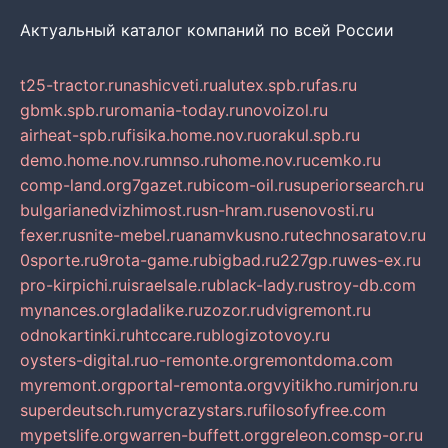
Актуальный каталог компаний по всей России
t25-tractor.ru
nashicveti.ru
alutex.spb.ru
fas.ru
gbmk.spb.ru
romania-today.ru
novoizol.ru
airheat-spb.ru
fisika.home.nov.ru
orakul.spb.ru
demo.home.nov.ru
mnso.ru
home.nov.ru
cemko.ru
comp-land.org
7gazet.ru
bicom-oil.ru
superiorsearch.ru
bulgarianedvizhimost.ru
sn-hram.ru
senovosti.ru
fexer.ru
snite-mebel.ru
anamvkusno.ru
technosaratov.ru
0sporte.ru
9rota-game.ru
bigbad.ru
227gp.ru
wes-ex.ru
pro-kirpichi.ru
israelsale.ru
black-lady.ru
stroy-db.com
mynances.org
ladalike.ru
zozor.ru
dvigremont.ru
odnokartinki.ru
htccare.ru
blogizotovoy.ru
oysters-digital.ru
o-remonte.org
remontdoma.com
myremont.org
portal-remonta.org
vyitikho.ru
mirjon.ru
superdeutsch.ru
mycrazystars.ru
filosofyfree.com
mypetslife.org
warren-buffett.org
greleon.com
sp-or.ru