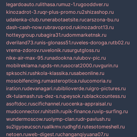
legardoauto.ru
lithasa.ru
muz-1.ru
gooddver.ru
kinozadrot-3.ru
qr-plus-promo.ru
2shizashop.ru
udalenka-club.ru
nerabotaetsite.ru
carszona-bu.ru
dash-cash-now.ru
bravoprod.ru
kinozadrot13.ru
hotteygroup.ru
bagira31.ru
dommarketnsk.ru
dveriland73.ru
nis-glonass51.ru
veles-doroga.ru
tb02.ru
vrema-zdorov.ru
velonik.ru
surgutgloss.ru
nike-air-max-95.ru
nadookna.ru
lubov-pic.ru
mobilreklama.ru
pds-nn.ru
socrat2000.ru
vgurin.ru
spksochi.ru
shkola-klassika.ru
sabeonline.ru
mosoblfencing.ru
masteroptica.ru
lucomoria.ru
iration.ru
devanagari.ru
biblioverde.ru
igro-pictures.ru
dk-tulamash.ru
s-dez-s.ru
peysok.ru
blackcountess.ru
asoftdoc.ru
scifichannel.ru
ocenka-appraisal.ru
mudconnector.ru
hitstih.ru
pik-finance.ru
vip-surfing.ru
wundermoscow.ru
olymp-clan.ru
dr-pavlush.ru
su2lgyoeucscn.ru
allkmv.ru
dhgfd.ru
tesotomeshell.ru
netoen.ru
web-digest.ru
changanqiyuana07.ru