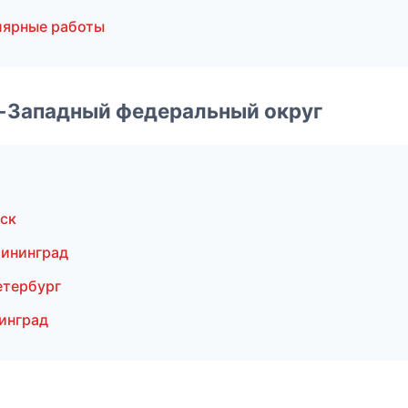
лярные работы
о-Западный федеральный округ
ск
ининград
етербург
инград