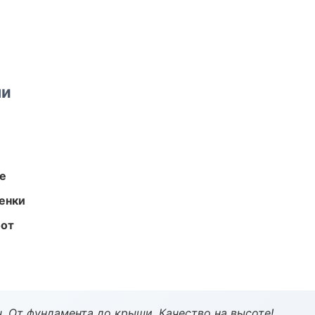
ми
те
енки
бот
ч. От фундамента до крыши. Качество на высоте!