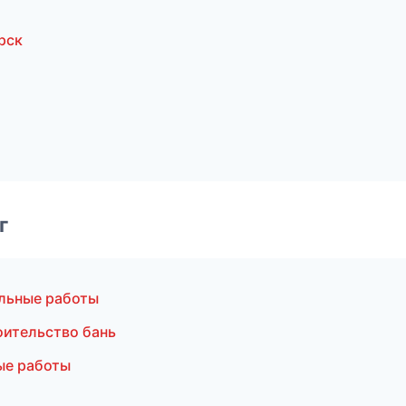
рск
г
льные работы
ительство бань
ые работы