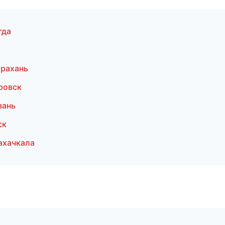
гда
трахань
ровск
зань
ск
ахачкала