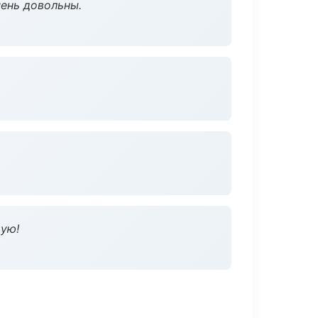
чень довольны.
дую!