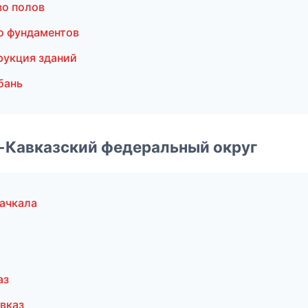
во полов
о фундаментов
рукция зданий
бань
о-Кавказский федеральный округ
ачкала
аз
вказ