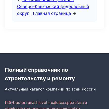
Северо-Кавказский федеральный
округ
|
Главная страница
→
Полный справочник по
строительству и ремонту
Актуальный каталог компаний по всей России
t25-tractor.ru
nashicveti.ru
alutex.spb.ru
fas.ru
gbmk.spb.ru
romania-today.ru
novoizol.ru