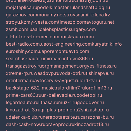
otopleniehouse.ru
justinterior.ru
chastnyjdom.ru
mojateplica.ru
podelkimaster.ru
landshaftblog.ru
garazhov.com
monamy.net
stroysnami.kz
lcna.kz
stroyu.kz
my-vesta.com
timeszp.com
avtoguru.net
zsmh.com.ua
allcelebsplasticsurgery.com
all-tattoos-for-men.com
poisk-auto.com
best-radio.com.ua
ost-engineering.com
kuryatnik.info
euroshiny.com.ua
poremontuavto.com
searchus-nauti.ru
mirmam.info
smi366.ru
transgazstroy.ru
orgmanagement.org
yes-fitness.ru
xtreme-rp.ru
wasdpvp.ru
voda-otri.ru
tishinapve.ru
orenferma.ru
avtoservis-avgust.ru
lord-tv.ru
backstage-682-music.ru
lordfilm7.ru
lordfilm13.ru
prime-cars63.ru
un-believable.ru
codetool.ru
legardoauto.ru
lithasa.ru
muz-1.ru
gooddver.ru
kinozadrot-3.ru
qr-plus-promo.ru
2shizashop.ru
udalenka-club.ru
nerabotaetsite.ru
carszona-bu.ru
dash-cash-now.ru
bravoprod.ru
kinozadrot13.ru