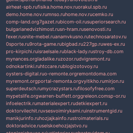
airheat-spb.ru
fisika.home.nov.ru
orakul.spb.ru
demo.home.nov.ru
mnso.ru
home.nov.ru
cemko.ru
comp-land.org
7gazet.ru
bicom-oil.ru
superiorsearch.ru
bulgarianedvizhimost.ru
sn-hram.ru
senovosti.ru
fexer.ru
snite-mebel.ru
anamvkusno.ru
technosaratov.ru
0sporte.ru
9rota-game.ru
bigbad.ru
227gp.ru
wes-ex.ru
pro-kirpichi.ru
israelsale.ru
black-lady.ru
stroy-db.com
mynances.org
ladalike.ru
zozor.ru
dvigremont.ru
odnokartinki.ru
htccare.ru
blogizotovoy.ru
oysters-digital.ru
o-remonte.org
remontdoma.com
myremont.org
portal-remonta.org
vyitikho.ru
mirjon.ru
superdeutsch.ru
mycrazystars.ru
filosofyfree.com
mypetslife.org
warren-buffett.org
greleon.com
sp-or.ru
infoelectrik.ru
materialexpert.ru
detkiexpert.ru
doktorvilechit.ru
vsesvoimirykami.ru
instrumentgid.ru
manikjurinfo.ru
hozjajkainfo.ru
stroimaterials.ru
doktoradvice.ru
selskoehozjajstvo.ru