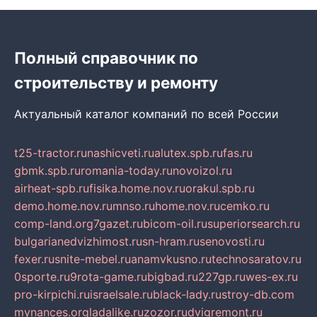
Полный справочник по
строительству и ремонту
Актуальный каталог компаний по всей России
t25-tractor.ru
nashicveti.ru
alutex.spb.ru
fas.ru
gbmk.spb.ru
romania-today.ru
novoizol.ru
airheat-spb.ru
fisika.home.nov.ru
orakul.spb.ru
demo.home.nov.ru
mnso.ru
home.nov.ru
cemko.ru
comp-land.org
7gazet.ru
bicom-oil.ru
superiorsearch.ru
bulgarianedvizhimost.ru
sn-hram.ru
senovosti.ru
fexer.ru
snite-mebel.ru
anamvkusno.ru
technosaratov.ru
0sporte.ru
9rota-game.ru
bigbad.ru
227gp.ru
wes-ex.ru
pro-kirpichi.ru
israelsale.ru
black-lady.ru
stroy-db.com
mynances.org
ladalike.ru
zozor.ru
dvigremont.ru