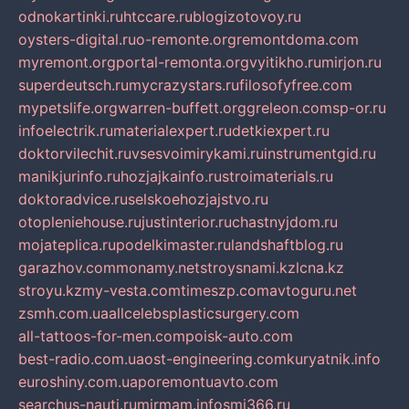
odnokartinki.ru
htccare.ru
blogizotovoy.ru
oysters-digital.ru
o-remonte.org
remontdoma.com
myremont.org
portal-remonta.org
vyitikho.ru
mirjon.ru
superdeutsch.ru
mycrazystars.ru
filosofyfree.com
mypetslife.org
warren-buffett.org
greleon.com
sp-or.ru
infoelectrik.ru
materialexpert.ru
detkiexpert.ru
doktorvilechit.ru
vsesvoimirykami.ru
instrumentgid.ru
manikjurinfo.ru
hozjajkainfo.ru
stroimaterials.ru
doktoradvice.ru
selskoehozjajstvo.ru
otopleniehouse.ru
justinterior.ru
chastnyjdom.ru
mojateplica.ru
podelkimaster.ru
landshaftblog.ru
garazhov.com
monamy.net
stroysnami.kz
lcna.kz
stroyu.kz
my-vesta.com
timeszp.com
avtoguru.net
zsmh.com.ua
allcelebsplasticsurgery.com
all-tattoos-for-men.com
poisk-auto.com
best-radio.com.ua
ost-engineering.com
kuryatnik.info
euroshiny.com.ua
poremontuavto.com
searchus-nauti.ru
mirmam.info
smi366.ru