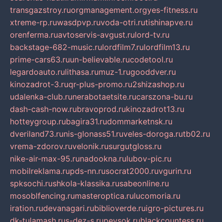
transgazstroy.ru
orgmanagement.org
yes-fitness.ru
xtreme-rp.ru
wasdpvp.ru
voda-otri.ru
tishinapve.ru
orenferma.ru
avtoservis-avgust.ru
lord-tv.ru
backstage-682-music.ru
lordfilm7.ru
lordfilm13.ru
prime-cars63.ru
un-believable.ru
codetool.ru
legardoauto.ru
lithasa.ru
muz-1.ru
gooddver.ru
kinozadrot-3.ru
qr-plus-promo.ru
2shizashop.ru
udalenka-club.ru
nerabotaetsite.ru
carszona-bu.ru
dash-cash-now.ru
bravoprod.ru
kinozadrot13.ru
hotteygroup.ru
bagira31.ru
dommarketnsk.ru
dveriland73.ru
nis-glonass51.ru
veles-doroga.ru
tb02.ru
vrema-zdorov.ru
velonik.ru
surgutgloss.ru
nike-air-max-95.ru
nadookna.ru
lubov-pic.ru
mobilreklama.ru
pds-nn.ru
socrat2000.ru
vgurin.ru
spksochi.ru
shkola-klassika.ru
sabeonline.ru
mosoblfencing.ru
masteroptica.ru
lucomoria.ru
iration.ru
devanagari.ru
biblioverde.ru
igro-pictures.ru
dk-tulamash.ru
s-dez-s.ru
peysok.ru
blackcountess.ru