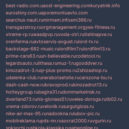
best-radio.com.ua
ost-engineering.com
kuryatnik.info
euroshiny.com.ua
poremontuavto.com
searchus-nauti.ru
mirmam.info
smi366.ru
transgazstroy.ru
orgmanagement.org
yes-fitness.ru
xtreme-rp.ru
wasdpvp.ru
voda-otri.ru
tishinapve.ru
orenferma.ru
avtoservis-avgust.ru
lord-tv.ru
backstage-682-music.ru
lordfilm7.ru
lordfilm13.ru
prime-cars63.ru
un-believable.ru
codetool.ru
legardoauto.ru
lithasa.ru
muz-1.ru
gooddver.ru
kinozadrot-3.ru
qr-plus-promo.ru
2shizashop.ru
udalenka-club.ru
nerabotaetsite.ru
carszona-bu.ru
dash-cash-now.ru
bravoprod.ru
kinozadrot13.ru
hotteygroup.ru
bagira31.ru
dommarketnsk.ru
dveriland73.ru
nis-glonass51.ru
veles-doroga.ru
tb02.ru
vrema-zdorov.ru
velonik.ru
surgutgloss.ru
nike-air-max-95.ru
nadookna.ru
lubov-pic.ru
mobilreklama.ru
pds-nn.ru
socrat2000.ru
vgurin.ru
spksochi.ru
shkola-klassika.ru
sabeonline.ru