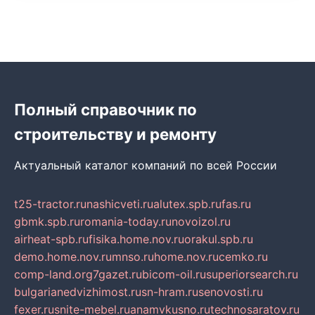
Полный справочник по
строительству и ремонту
Актуальный каталог компаний по всей России
t25-tractor.ru
nashicveti.ru
alutex.spb.ru
fas.ru
gbmk.spb.ru
romania-today.ru
novoizol.ru
airheat-spb.ru
fisika.home.nov.ru
orakul.spb.ru
demo.home.nov.ru
mnso.ru
home.nov.ru
cemko.ru
comp-land.org
7gazet.ru
bicom-oil.ru
superiorsearch.ru
bulgarianedvizhimost.ru
sn-hram.ru
senovosti.ru
fexer.ru
snite-mebel.ru
anamvkusno.ru
technosaratov.ru