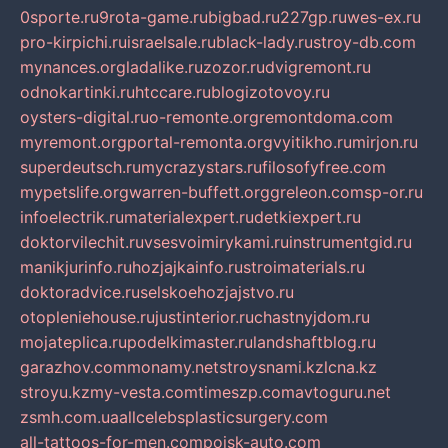
0sporte.ru
9rota-game.ru
bigbad.ru
227gp.ru
wes-ex.ru
pro-kirpichi.ru
israelsale.ru
black-lady.ru
stroy-db.com
mynances.org
ladalike.ru
zozor.ru
dvigremont.ru
odnokartinki.ru
htccare.ru
blogizotovoy.ru
oysters-digital.ru
o-remonte.org
remontdoma.com
myremont.org
portal-remonta.org
vyitikho.ru
mirjon.ru
superdeutsch.ru
mycrazystars.ru
filosofyfree.com
mypetslife.org
warren-buffett.org
greleon.com
sp-or.ru
infoelectrik.ru
materialexpert.ru
detkiexpert.ru
doktorvilechit.ru
vsesvoimirykami.ru
instrumentgid.ru
manikjurinfo.ru
hozjajkainfo.ru
stroimaterials.ru
doktoradvice.ru
selskoehozjajstvo.ru
otopleniehouse.ru
justinterior.ru
chastnyjdom.ru
mojateplica.ru
podelkimaster.ru
landshaftblog.ru
garazhov.com
monamy.net
stroysnami.kz
lcna.kz
stroyu.kz
my-vesta.com
timeszp.com
avtoguru.net
zsmh.com.ua
allcelebsplasticsurgery.com
all-tattoos-for-men.com
poisk-auto.com