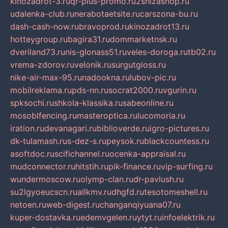
kinozadrot-3.ru
qr-plus-promo.ru
2shizashop.ru
udalenka-club.ru
nerabotaetsite.ru
carszona-bu.ru
dash-cash-now.ru
bravoprod.ru
kinozadrot13.ru
hotteygroup.ru
bagira31.ru
dommarketnsk.ru
dveriland73.ru
nis-glonass51.ru
veles-doroga.ru
tb02.ru
vrema-zdorov.ru
velonik.ru
surgutgloss.ru
nike-air-max-95.ru
nadookna.ru
lubov-pic.ru
mobilreklama.ru
pds-nn.ru
socrat2000.ru
vgurin.ru
spksochi.ru
shkola-klassika.ru
sabeonline.ru
mosoblfencing.ru
masteroptica.ru
lucomoria.ru
iration.ru
devanagari.ru
biblioverde.ru
igro-pictures.ru
dk-tulamash.ru
s-dez-s.ru
peysok.ru
blackcountess.ru
asoftdoc.ru
scifichannel.ru
ocenka-appraisal.ru
mudconnector.ru
hitstih.ru
pik-finance.ru
vip-surfing.ru
wundermoscow.ru
olymp-clan.ru
dr-pavlush.ru
su2lgyoeucscn.ru
allkmv.ru
dhgfd.ru
tesotomeshell.ru
netoen.ru
web-digest.ru
changanqiyuana07.ru
kuper-dostavka.ru
edemvgelen.ru
ytyt.ru
infoelektrik.ru