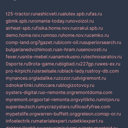
t25-tractor.ru
nashicveti.ru
alutex.spb.ru
fas.ru
gbmk.spb.ru
romania-today.ru
novoizol.ru
airheat-spb.ru
fisika.home.nov.ru
orakul.spb.ru
demo.home.nov.ru
mnso.ru
home.nov.ru
cemko.ru
comp-land.org
7gazet.ru
bicom-oil.ru
superiorsearch.ru
bulgarianedvizhimost.ru
sn-hram.ru
senovosti.ru
fexer.ru
snite-mebel.ru
anamvkusno.ru
technosaratov.ru
0sporte.ru
9rota-game.ru
bigbad.ru
227gp.ru
wes-ex.ru
pro-kirpichi.ru
israelsale.ru
black-lady.ru
stroy-db.com
mynances.org
ladalike.ru
zozor.ru
dvigremont.ru
odnokartinki.ru
htccare.ru
blogizotovoy.ru
oysters-digital.ru
o-remonte.org
remontdoma.com
myremont.org
portal-remonta.org
vyitikho.ru
mirjon.ru
superdeutsch.ru
mycrazystars.ru
filosofyfree.com
mypetslife.org
warren-buffett.org
greleon.com
sp-or.ru
infoelectrik.ru
materialexpert.ru
detkiexpert.ru