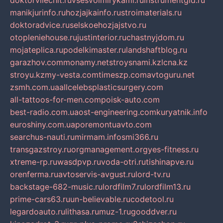
doktorvilechit.ru
vsesvoimirykami.ru
instrumentgid.ru
manikjurinfo.ru
hozjajkainfo.ru
stroimaterials.ru
doktoradvice.ru
selskoehozjajstvo.ru
otopleniehouse.ru
justinterior.ru
chastnyjdom.ru
mojateplica.ru
podelkimaster.ru
landshaftblog.ru
garazhov.com
monamy.net
stroysnami.kz
lcna.kz
stroyu.kz
my-vesta.com
timeszp.com
avtoguru.net
zsmh.com.ua
allcelebsplasticsurgery.com
all-tattoos-for-men.com
poisk-auto.com
best-radio.com.ua
ost-engineering.com
kuryatnik.info
euroshiny.com.ua
poremontuavto.com
searchus-nauti.ru
mirmam.info
smi366.ru
transgazstroy.ru
orgmanagement.org
yes-fitness.ru
xtreme-rp.ru
wasdpvp.ru
voda-otri.ru
tishinapve.ru
orenferma.ru
avtoservis-avgust.ru
lord-tv.ru
backstage-682-music.ru
lordfilm7.ru
lordfilm13.ru
prime-cars63.ru
un-believable.ru
codetool.ru
legardoauto.ru
lithasa.ru
muz-1.ru
gooddver.ru