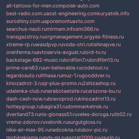
all-tattoos-for-men.com
poisk-auto.com
best-radio.com.ua
ost-engineering.com
kuryatnik.info
euroshiny.com.ua
poremontuavto.com
searchus-nauti.ru
mirmam.info
smi366.ru
transgazstroy.ru
orgmanagement.org
yes-fitness.ru
xtreme-rp.ru
wasdpvp.ru
voda-otri.ru
tishinapve.ru
orenferma.ru
avtoservis-avgust.ru
lord-tv.ru
backstage-682-music.ru
lordfilm7.ru
lordfilm13.ru
prime-cars63.ru
un-believable.ru
codetool.ru
legardoauto.ru
lithasa.ru
muz-1.ru
gooddver.ru
kinozadrot-3.ru
qr-plus-promo.ru
2shizashop.ru
udalenka-club.ru
nerabotaetsite.ru
carszona-bu.ru
dash-cash-now.ru
bravoprod.ru
kinozadrot13.ru
hotteygroup.ru
bagira31.ru
dommarketnsk.ru
dveriland73.ru
nis-glonass51.ru
veles-doroga.ru
tb02.ru
vrema-zdorov.ru
velonik.ru
surgutgloss.ru
nike-air-max-95.ru
nadookna.ru
lubov-pic.ru
mobilreklama.ru
pds-nn.ru
socrat2000.ru
vgurin.ru