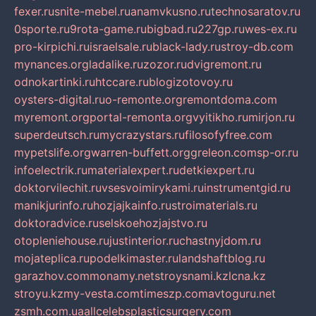
fexer.ru
snite-mebel.ru
anamvkusno.ru
technosaratov.ru
0sporte.ru
9rota-game.ru
bigbad.ru
227gp.ru
wes-ex.ru
pro-kirpichi.ru
israelsale.ru
black-lady.ru
stroy-db.com
mynances.org
ladalike.ru
zozor.ru
dvigremont.ru
odnokartinki.ru
htccare.ru
blogizotovoy.ru
oysters-digital.ru
o-remonte.org
remontdoma.com
myremont.org
portal-remonta.org
vyitikho.ru
mirjon.ru
superdeutsch.ru
mycrazystars.ru
filosofyfree.com
mypetslife.org
warren-buffett.org
greleon.com
sp-or.ru
infoelectrik.ru
materialexpert.ru
detkiexpert.ru
doktorvilechit.ru
vsesvoimirykami.ru
instrumentgid.ru
manikjurinfo.ru
hozjajkainfo.ru
stroimaterials.ru
doktoradvice.ru
selskoehozjajstvo.ru
otopleniehouse.ru
justinterior.ru
chastnyjdom.ru
mojateplica.ru
podelkimaster.ru
landshaftblog.ru
garazhov.com
monamy.net
stroysnami.kz
lcna.kz
stroyu.kz
my-vesta.com
timeszp.com
avtoguru.net
zsmh.com.ua
allcelebsplasticsurgery.com