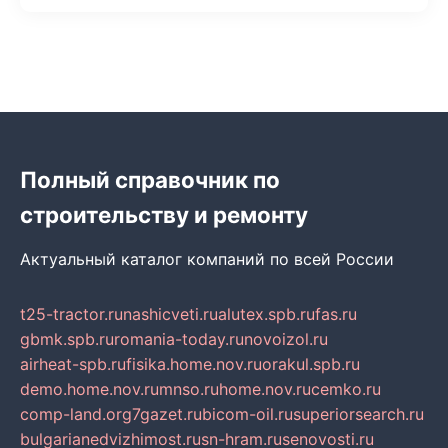
Полный справочник по
строительству и ремонту
Актуальный каталог компаний по всей России
t25-tractor.ru
nashicveti.ru
alutex.spb.ru
fas.ru
gbmk.spb.ru
romania-today.ru
novoizol.ru
airheat-spb.ru
fisika.home.nov.ru
orakul.spb.ru
demo.home.nov.ru
mnso.ru
home.nov.ru
cemko.ru
comp-land.org
7gazet.ru
bicom-oil.ru
superiorsearch.ru
bulgarianedvizhimost.ru
sn-hram.ru
senovosti.ru