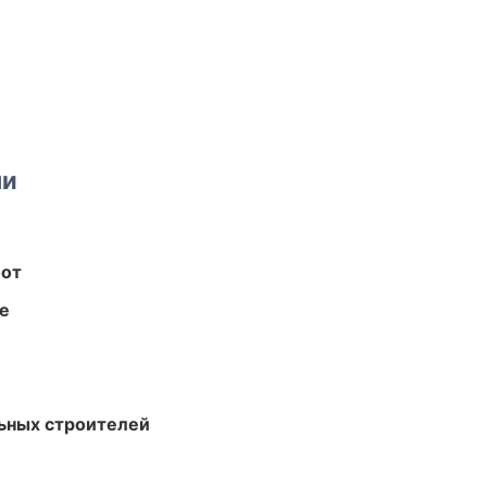
ми
бот
те
ьных строителей