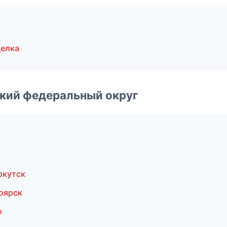
делка
ский федеральный округ
ркутск
оярск
о