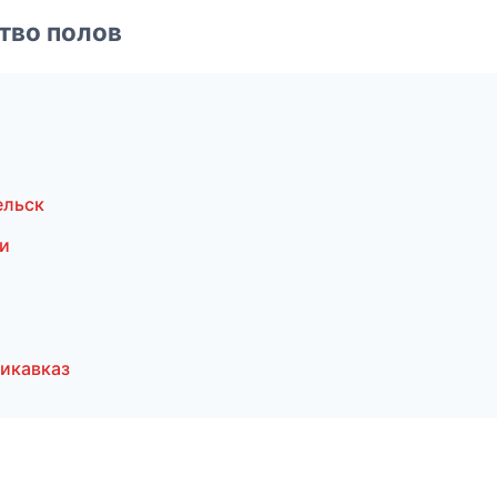
тво полов
ельск
и
икавказ